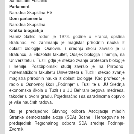
Samostalni Poslanik
Parlament
Narodna Skupština RS
Dom parlamenta
Narodna Skupština
Kratka biografija
Ramiz Salkić
rođen je 1973. godine u Hranči, opština
Bratunac
. Po zanimanju je magistar prirodnih nauka iz
oblasti biologije. Osnovnu i srednju školu završio je u
Bratuncu, a Filozofski fakultet, Odsjek biologija i hemija, na
Univerzitetu u Tuzli, gdje je stekao zvanje profesora biologije
i hemije. Postdiplomski studij završio je na Prirodno-
matematičkom fakultetu Univerziteta u Tuzli i stekao zvanje
magistra prirodnih nauka iz oblasti biologije. Kao profesor je
radio u Osnovnoj školi „Podrinje“ u Tuzli te u JU Srednja
ekonomska škola u Tuzli i u JU Behram-begova medresa,
također u ovom gradu. Pojedinačno i sa saradnicima objavio
je više naučnih radova.
Bio je predsjednik Glavnog odbora Asocijacije mladih
Stranke demokratske akcije (SDA) Bosne i Hercegovine te
predsjednik Regionalnog odbora SDA srednje Podrinje-
Zvornik.