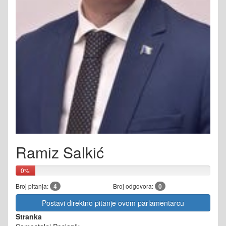
Ramiz Salkić
0%
Broj pitanja:
4
Broj odgovora:
0
Postavi direktno pitanje ovom parlamentarcu
Stranka