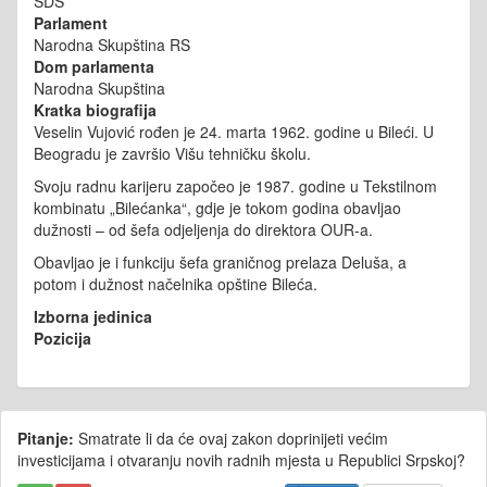
SDS
Parlament
Narodna Skupština RS
Dom parlamenta
Narodna Skupština
Kratka biografija
Veselin Vujović rođen je 24. marta 1962. godine u Bileći. U
Beogradu je završio Višu tehničku školu.
Svoju radnu karijeru započeo je 1987. godine u Tekstilnom
kombinatu „Bilećanka“, gdje je tokom godina obavljao
dužnosti – od šefa odjeljenja do direktora OUR-a.
Obavljao je i funkciju šefa graničnog prelaza Deluša, a
potom i dužnost načelnika opštine Bileća.
Izborna jedinica
Pozicija
Pitanje:
Smatrate li da će ovaj zakon doprinijeti većim
investicijama i otvaranju novih radnih mjesta u Republici Srpskoj?