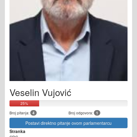
Veselin Vujović
25%
Broj pitanja:
4
Broj odgovora:
1
Postavi direktno pitanje ovom parlamentarcu
Stranka