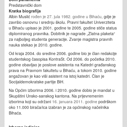
Predstavnički dom
Kratka biografija
Albin Muslić
rođen je 27. jula 1982. godine u Bihaću
, gdje je
završio osnovnu i srednju školu.
Pravni fakultet Univerziteta
u Bihaću upisao je 2001. godine te 2005. godine stiče status
diplomiranog pravnika. Dobitnik je nagrade „Zlatna plaketa“
za najboljeg studenta generacije. Zvanje magistra pravnih
nauka stekao je 2010. godine.
Od kraja 2004. do sredine 2006. godine bio je član redakcije
studentskog časopisa KontraSt.
Od 2006. do početka 2010.
godine obavljao je poslove asistenta na Katedri građanskog
prava na Pravnom fakultetu u Bihaću, a tokom 2010. godine
angažovan je kao viši asistent na istoj katedri. Član je
Socijaldemokratske partije BiH.
Na Općim izborima 2006. i 2010. godine dobio je mandat u
Skupštini Unsko-sanskog kantona. Na prijevremenim
izborima koji su održani
16. januara 2011. godine
podrškom
oko 11.000 birača/ica izabran je za općinskog načelnika
Bihaća.