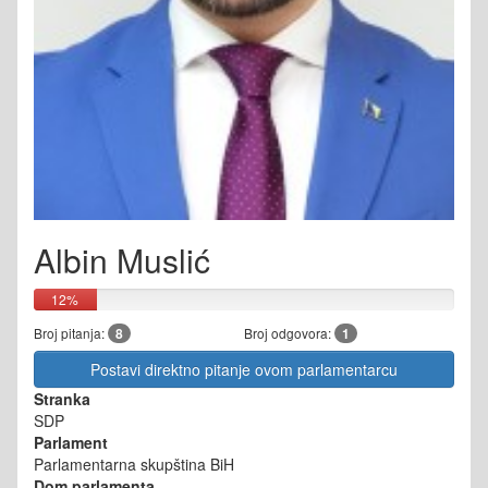
Albin Muslić
12%
Broj pitanja:
8
Broj odgovora:
1
Postavi direktno pitanje ovom parlamentarcu
Stranka
SDP
Parlament
Parlamentarna skupština BiH
Dom parlamenta