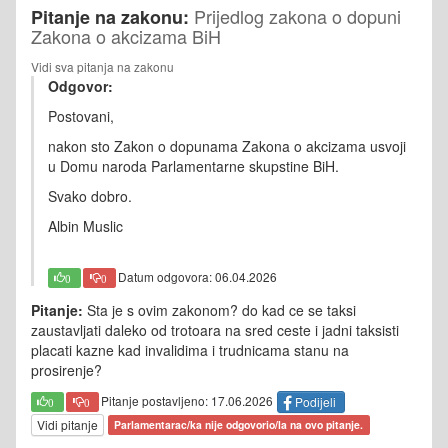
Prijedlog zakona o dopuni
Pitanje na zakonu:
Zakona o akcizama BiH
Vidi sva pitanja na zakonu
Odgovor:
Postovani,
nakon sto Zakon o dopunama Zakona o akcizama usvoji
u Domu naroda Parlamentarne skupstine BiH.
Svako dobro.
Albin Muslic
Datum odgovora: 06.04.2026
0
0
Pitanje:
Sta je s ovim zakonom? do kad ce se taksi
zaustavljati daleko od trotoara na sred ceste i jadni taksisti
placati kazne kad invalidima i trudnicama stanu na
prosirenje?
Pitanje postavljeno: 17.06.2026
Podijeli
0
0
Vidi pitanje
Parlamentarac/ka nije odgovorio/la na ovo pitanje.