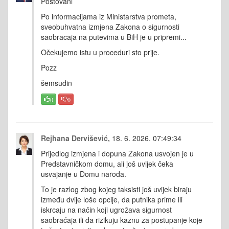
Postovani
Po informacijama iz Ministarstva prometa,
sveobuhvatna izmjena Zakona o sigurnosti
saobracaja na putevima u BiH je u pripremi...
Očekujemo istu u proceduri sto prije.
Pozz
šemsudin
0
0
Rejhana Dervišević,
18. 6. 2026. 07:49:34
Prijedlog izmjena i dopuna Zakona usvojen je u
Predstavničkom domu, ali još uvijek čeka
usvajanje u Domu naroda.
To je razlog zbog kojeg taksisti još uvijek biraju
između dvije loše opcije, da putnika prime ili
iskrcaju na način koji ugrožava sigurnost
saobraćaja ili da rizikuju kaznu za postupanje koje