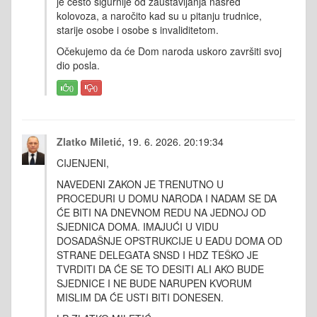
je često sigurnije od zaustavljanja nasred
kolovoza, a naročito kad su u pitanju trudnice,
starije osobe i osobe s invaliditetom.
Očekujemo da će Dom naroda uskoro završiti svoj
dio posla.
0
0
Zlatko Miletić,
19. 6. 2026. 20:19:34
CIJENJENI,
NAVEDENI ZAKON JE TRENUTNO U
PROCEDURI U DOMU NARODA I NADAM SE DA
ĆE BITI NA DNEVNOM REDU NA JEDNOJ OD
SJEDNICA DOMA. IMAJUĆI U VIDU
DOSADAŠNJE OPSTRUKCIJE U EADU DOMA OD
STRANE DELEGATA SNSD I HDZ TEŠKO JE
TVRDITI DA ĆE SE TO DESITI ALI AKO BUDE
SJEDNICE I NE BUDE NARUPEN KVORUM
MISLIM DA ĆE USTI BITI DONESEN.