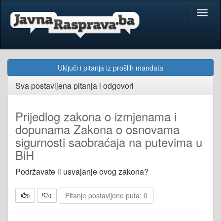
Toggl
naviga
Uključi i pitanja iz prošlih mandata
Sva postavljena pitanja i odgovori
Prijedlog zakona o izmjenama i
dopunama Zakona o osnovama
sigurnosti saobraćaja na putevima u
BiH
Podržavate li usvajanje ovog zakona?
Pitanje postavljeno puta: 0
0
0