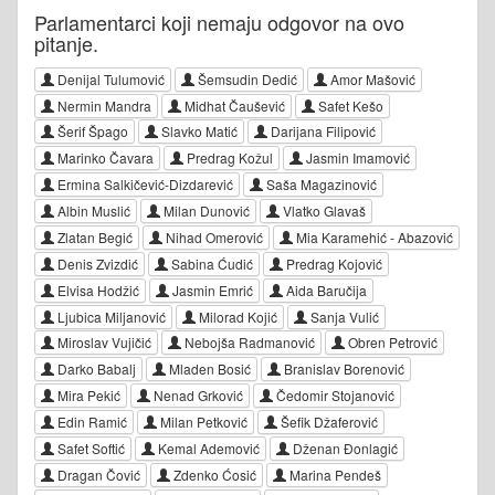
Parlamentarci koji nemaju odgovor na ovo
pitanje.
Denijal Tulumović
Šemsudin Dedić
Amor Mašović
Nermin Mandra
Midhat Čaušević
Safet Kešo
Šerif Špago
Slavko Matić
Darijana Filipović
Marinko Čavara
Predrag Kožul
Jasmin Imamović
Ermina Salkičević-Dizdarević
Saša Magazinović
Albin Muslić
Milan Dunović
Vlatko Glavaš
Zlatan Begić
Nihad Omerović
Mia Karamehić - Abazović
Denis Zvizdić
Sabina Ćudić
Predrag Kojović
Elvisa Hodžić
Jasmin Emrić
Aida Baručija
Ljubica Miljanović
Milorad Kojić
Sanja Vulić
Miroslav Vujičić
Nebojša Radmanović
Obren Petrović
Darko Babalj
Mladen Bosić
Branislav Borenović
Mira Pekić
Nenad Grković
Čedomir Stojanović
Edin Ramić
Milan Petković
Šefik Džaferović
Safet Softić
Kemal Ademović
Dženan Đonlagić
Dragan Čović
Zdenko Ćosić
Marina Pendeš