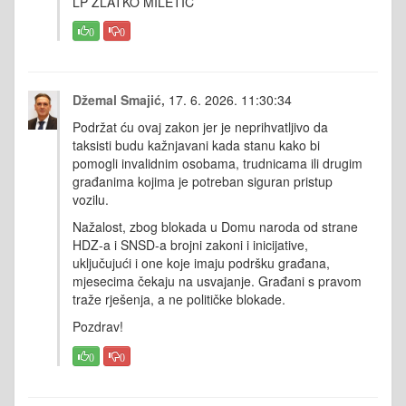
LP ZLATKO MILETIĆ
0
0
Džemal Smajić,
17. 6. 2026. 11:30:34
Podržat ću ovaj zakon jer je neprihvatljivo da
taksisti budu kažnjavani kada stanu kako bi
pomogli invalidnim osobama, trudnicama ili drugim
građanima kojima je potreban siguran pristup
vozilu.
Nažalost, zbog blokada u Domu naroda od strane
HDZ-a i SNSD-a brojni zakoni i inicijative,
uključujući i one koje imaju podršku građana,
mjesecima čekaju na usvajanje. Građani s pravom
traže rješenja, a ne političke blokade.
Pozdrav!
0
0