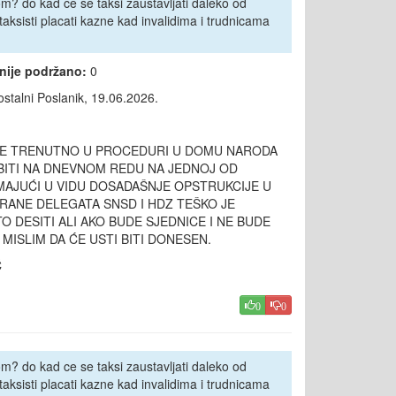
m? do kad ce se taksi zaustavljati daleko od
 taksisti placati kazne kad invalidima i trudnicama
 nije podržano:
0
stalni Poslanik, 19.06.2026.
JE TRENUTNO U PROCEDURI U DOMU NARODA
 BITI NA DNEVNOM REDU NA JEDNOJ OD
MAJUĆI U VIDU DOSADAŠNJE OPSTRUKCIJE U
RANE DELEGATA SNSD I HDZ TEŠKO JE
TO DESITI ALI AKO BUDE SJEDNICE I NE BUDE
ISLIM DA ĆE USTI BITI DONESEN.
Ć
0
0
m? do kad ce se taksi zaustavljati daleko od
 taksisti placati kazne kad invalidima i trudnicama