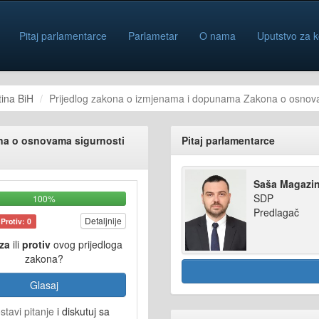
Pitaj parlamentarce
Parlametar
O nama
Uputstvo za k
ina BiH
Prijedlog zakona o izmjenama i dopunama Zakona o osnova
na o osnovama sigurnosti
Pitaj parlamentarce
Saša Magazin
SDP
100%
Predlagač
Detaljnije
Protiv: 0
za
ili
protiv
ovog prijedloga
zakona?
Glasaj
stavi pitanje
i diskutuj sa