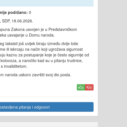
 nije podržano:
0
,
SDP, 18.06.2026.
 dopuna Zakona usvojen je u Predstavničkom
 čeka usvajanje u Domu naroda.
g taksisti još uvijek biraju između dvije loše
ime ili iskrcaju na način koji ugrožava sigurnost
ikuju kaznu za postupanje koje je često sigurnije od
kolovoza, a naročito kad su u pitanju trudnice,
 s invaliditetom.
naroda uskoro završiti svoj dio posla.
0
0
stavljena pitanja i odgovori