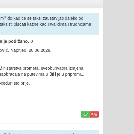
m? do kad ce se taksi zaustavljati daleko od
 taksisti placati kazne kad invalidima i trudnicama
 nije podržano:
0
vić,
Naprijed, 20.06.2026.
 Ministarstva prometa, sveobuhvatna izmjena
saobracaja na putevima u BiH je u pripremi...
eduri sto prije.
0
0