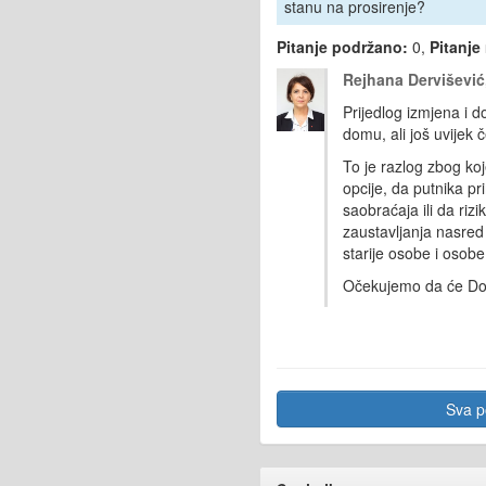
stanu na prosirenje?
Pitanje podržano:
0,
Pitanje
Rejhana Dervišević
Prijedlog izmjena i
domu, ali još uvijek
To je razlog zbog koje
opcije, da putnika pr
saobraćaja ili da riz
zaustavljanja nasred 
starije osobe i osobe
Očekujemo da će Dom 
Sva po