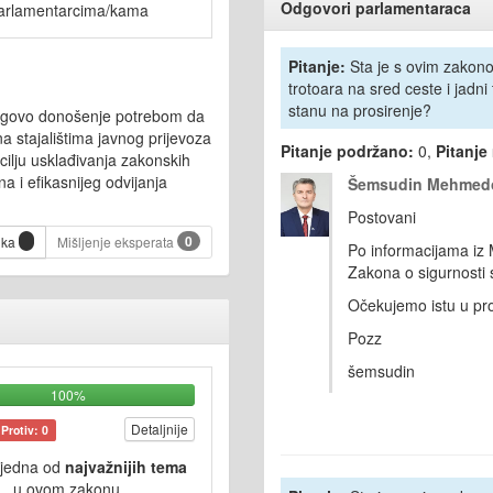
Odgovori parlamentaraca
arlamentarcima/kama
Pitanje:
Sta je s ovim zakono
trotoara na sred ceste i jadni
stanu na prosirenje?
jegovo donošenje potrebom da
a stajalištima javnog prijevoza
Pitanje podržano:
0,
Pitanje
 cilju usklađivanja zakonskih
 i efikasnijeg odvijanja
Šemsudin Mehmedo
Postovani
0
ika
Mišljenje eksperata
Po informacijama iz
Zakona o sigurnosti 
Očekujemo istu u proc
Pozz
šemsudin
100%
Detaljnije
Protiv: 0
 jedna od
najvažnijih tema
u ovom zakonu.