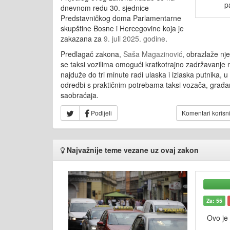
p
dnevnom redu 30. sjednice
Predstavničkog doma Parlamentarne
skupštine Bosne i Hercegovine koja je
zakazana za
9. juli 2025. godine
.
Predlagač zakona,
Saša Magazinović
, obrazlaže n
se taksi vozilima omogući kratkotrajno zadržavanje n
najduže do tri minute radi ulaska i izlaska putnika, u
odredbi s praktičnim potrebama taksi vozača, građana
saobraćaja.
Podijeli
Komentari korisn
Najvažnije teme vezane uz ovaj zakon
Za: 55
Ovo je