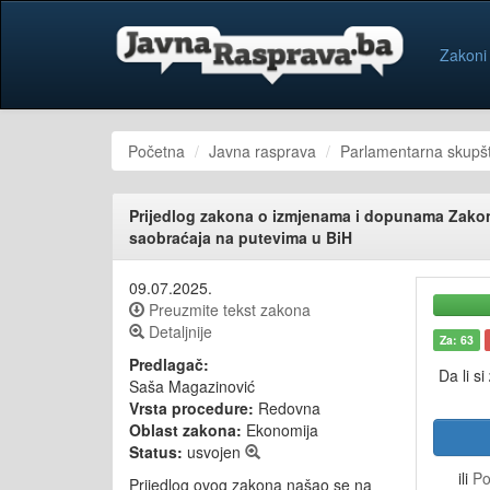
Zakoni
Početna
Javna rasprava
Parlamentarna skupšt
Prijedlog zakona o izmjenama i dopunama Zako
saobraćaja na putevima u BiH
09.07.2025.
Preuzmite tekst zakona
Detaljnije
Za: 63
Predlagač:
Da li si
Saša Magazinović
Vrsta procedure:
Redovna
Oblast zakona:
Ekonomija
Status:
usvojen
ili
Po
Prijedlog ovog zakona našao se na