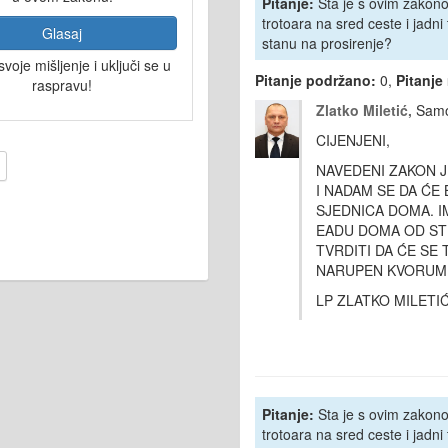
Pitanje:
Sta je s ovim zakono
trotoara na sred ceste i jadni
Glasaj
stanu na prosirenje?
svoje mišljenje i uključi se u
Pitanje podržano:
0,
Pitanje
raspravu!
Zlatko Miletić,
Samo
CIJENJENI,
NAVEDENI ZAKON 
I NADAM SE DA ĆE
SJEDNICA DOMA. I
EADU DOMA OD ST
TVRDITI DA ĆE SE 
NARUPEN KVORUM M
LP ZLATKO MILETI
Pitanje:
Sta je s ovim zakono
trotoara na sred ceste i jadni