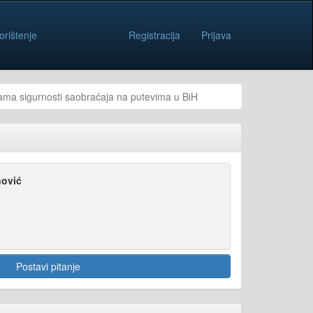
orištenje
Registracija
Prijava
ma sigurnosti saobraćaja na putevima u BiH
ović
Postavi pitanje