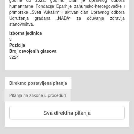
godine do 2022. godine. Član je upravnog odbora
humanitarne Fondacije Eparhije zahumsko-hercegovačke i
primorske „Sveti Vukašin“ i aktivan član Upravnog odbora
Udruženja građana „NADA“ za očuvanje zdravlja
stanovništva.
Izborna jedinica
3
Pozicija
Broj osvojenih glasova
9224
Direktno postavljena pitanja
Pitanja na zakone u proceduri
Sva direktna pitanja