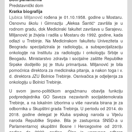
Predstavnički dom
Kratka biografija
Ljubica Miljanović
rođena je 01.10.1958. godine u Mostaru.
Osnovnu školu i Gimnaziju „Aleksa Šantić“ završila je u
rodnom gradu, dok Medicinski fakultet završava u Sarajevu.
Miljanović je živjela i radila u Mostaru do 1992. godine, kada
odlazi u Trebinje. Na Medicinskom fakultetu Univeziteta u
Beogradu specijalizirala je radiologiju, a subspecijalizaciju
onkologije na Institutu za radiologiju i onkologiju Srbije u
Beogadu. Ministarstvo zdravlja i socijalne zaštite Republike
Srpske dodijelilo joj je titulu primarijusa. Miljanović je bila
pomoćnica direktora za medicinska pitanja, a nakon toga i v.
d. direktora JZU Bolnice Trebinje. Osnivačica je odjeljenja za
onkologiju u Bolnici Trebinje.
U svom javno-političkom angažmanu obavlja funkciju
podpredsjednika GO Saveza nezavisnih socijaldemokrata
Trebinje, a na lokalnim izborima u više navrata birana je za
odbornika u Skupštini grada Trebinja. U periodu od 2014. do
2018. godine delegat je Kluba srpskog naroda u Vijeću
naroda Republike Srpske. Bila je zastupnica SNSD-a u
Parlamentarnoj skupštini Bosne i Hercegovine od 2019.