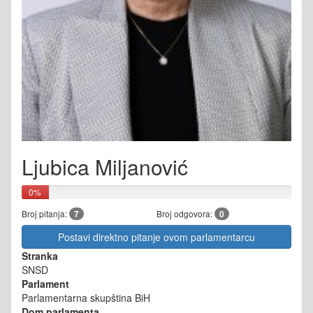
Ljubica Miljanović
0%
Broj pitanja:
7
Broj odgovora:
0
Postavi direktno pitanje ovom parlamentarcu
Stranka
SNSD
Parlament
Parlamentarna skupština BiH
Dom parlamenta