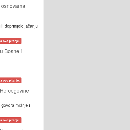
o osnovama
H doprinijelo jačanju
a ovo pitanje.
u Bosne i
a ovo pitanje.
 Hercegovine
u govora mržnje i
a ovo pitanje.