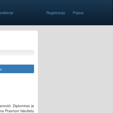
orištenje
Registracija
Prijava
cu
novići. Diplomirao je
o na Pravnom fakultetu