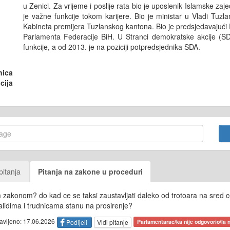
u Zenici. Za vrijeme i poslije rata bio je uposlenik Islamske zaj
je važne funkcije tokom karijere. Bio je ministar u Vladi Tuzl
Kabineta premijera Tuzlanskog kantona. Bio je predsjedavajuć
Parlamenta Federacije BiH. U Stranci demokratske akcije (S
funkcije, a od 2013. je na poziciji potpredsjednika SDA.
nica
cija
pitanja
Pitanja na zakone u proceduri
 zakonom? do kad ce se taksi zaustavljati daleko od trotoara na sred ces
alidima i trudnicama stanu na prosirenje?
tavljeno: 17.06.2026
Podijeli
Vidi pitanje
Parlamentarac/ka nije odgovorio/la n