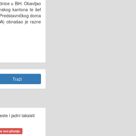
ednice u BiH. Obavljao
anskog kantona te šef
i Predstavničkog doma
DA) obnašao je razne
te i jadni taksisti
a ovo pitanje.