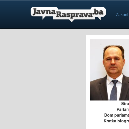
Zakoni
Str
Parla
Dom parlam
Kratka biogra