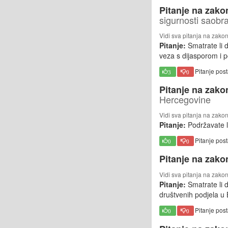
Pitanje na zako
sigurnosti saobr
Vidi sva pitanja na zako
Pitanje:
Smatrate li d
veza s dijasporom i 
Pitanje pos
3
0
Pitanje na zako
Hercegovine
Vidi sva pitanja na zako
Pitanje:
Podržavate l
Pitanje pos
0
0
Pitanje na zako
Vidi sva pitanja na zako
Pitanje:
Smatrate li 
društvenih podjela u 
Pitanje pos
0
0