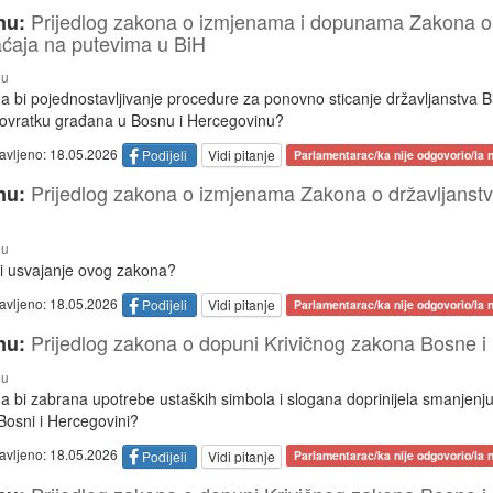
Prijedlog zakona o izmjenama i dopunama Zakona 
nu:
aćaja na putevima u BiH
nu
a bi pojednostavljivanje procedure za ponovno sticanje državljanstva Bi
povratku građana u Bosnu i Hercegovinu?
tavljeno: 18.05.2026
Podijeli
Vidi pitanje
Parlamentarac/ka nije odgovorio/la n
Prijedlog zakona o izmjenama Zakona o državljanstv
nu:
nu
i usvajanje ovog zakona?
tavljeno: 18.05.2026
Podijeli
Vidi pitanje
Parlamentarac/ka nije odgovorio/la n
Prijedlog zakona o dopuni Krivičnog zakona Bosne i
nu:
nu
da bi zabrana upotrebe ustaških simbola i slogana doprinijela smanjenj
Bosni i Hercegovini?
tavljeno: 18.05.2026
Podijeli
Vidi pitanje
Parlamentarac/ka nije odgovorio/la n