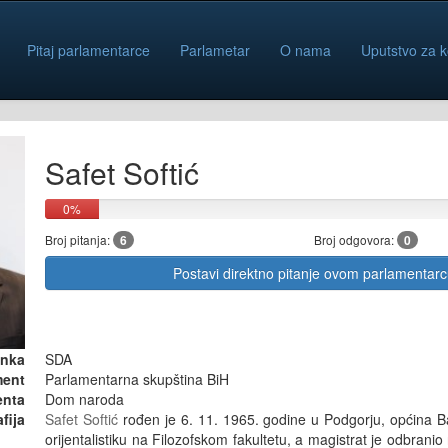
Pitaj parlamentarce
Parlametar
O nama
Uputstvo za k
Safet Softić
0%
Broj pitanja:
6
Broj odgovora:
0
Postavi direktno pitanje ovom parlamentar
anka
SDA
ment
Parlamentarna skupština BiH
enta
Dom naroda
fija
Safet Softić
rođen je 6. 11. 1965. godine u Podgorju, općina Ba
orijentalistiku na Filozofskom fakultetu, a magistrat je odbrani