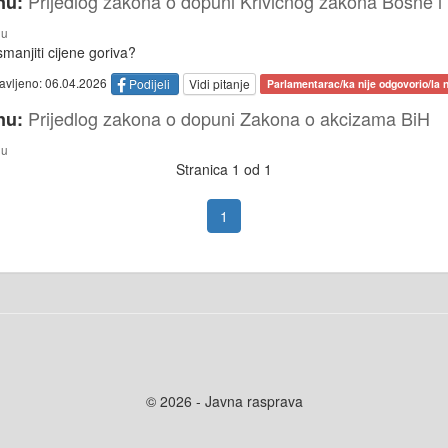
Prijedlog zakona o dopuni Krivičnog zakona Bosne i
nu:
nu
manjiti cijene goriva?
tavljeno: 06.04.2026
Podijeli
Vidi pitanje
Parlamentarac/ka nije odgovorio/la n
Prijedlog zakona o dopuni Zakona o akcizama BiH
nu:
nu
Stranica 1 od 1
1
© 2026 - Javna rasprava