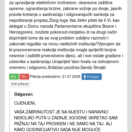
za upravljanje električnim trotinetom, obavezne zaštitne
opreme, ograničenja brzine, zabrane vožnje po dvoje, jasnih
pravila kretanja u saobraćaju i odgovarajućih sankcija za
nepoštivanje propisa.Zbog toga Vas želim pitati da li Vi, kao
delegat u Domu naroda Parlamentarne skupštine Bosne i
Hercegovine, možete pokrenuti inicijativu ili na drugi način
doprinijeti tome da se ovaj problem ozbiljno razmotri i
zakonski reguliše na nivou nadležnih institucija?Vjerujem da
bi pravovremena reakcija institucija mogla spriječiti brojne
nesreće i zaštititi prvenstveno djecu, ali i sve ostale građane i
učesnike u saobraćaju.Unaprijed Vam hvala na izdvojenom
vremenu i odgovoru.Srdačan pozdrav,Sandy Smajić
Pitanje postavljeno: 21.07.2026
Podijeli
0
0
Vidi pitanje
Odgovor:
CIJENJENI,
VAŠA ZABRINUTOST JE NA MJESTU I NARAVNO
NEKOLIKO PUTA U ZADNJE 3GODINE SKRETAO SAM
PAŽNJU NA TAJ PROVKEM I NE SAMO NA TAJ. ALI
KAKO GODINICIJATIVU SADA NIJE MOGUĆE