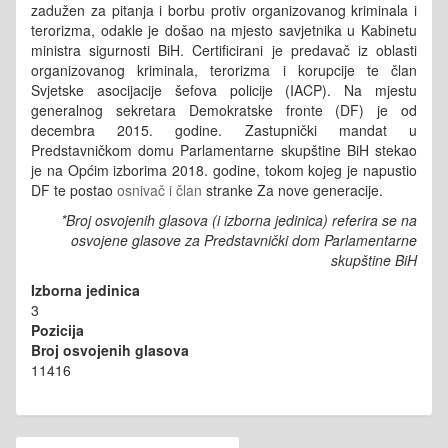
zadužen za pitanja i borbu protiv organizovanog kriminala i
terorizma, odakle je došao na mjesto savjetnika u Kabinetu
ministra sigurnosti BiH. Certificirani je predavač iz oblasti
organizovanog kriminala, terorizma i korupcije te član
Svjetske asocijacije šefova policije (IACP). Na mjestu
generalnog sekretara Demokratske fronte (DF) je od
decembra 2015. godine. Zastupnički mandat u
Predstavničkom domu Parlamentarne skupštine BiH stekao
je na Općim izborima 2018. godine, tokom kojeg je napustio
DF te postao
osnivač i član
stranke Za nove generacije.
*Broj osvojenih glasova (i izborna jedinica) referira se na
osvojene glasove za Predstavnički dom Parlamentarne
skupštine BiH
Izborna jedinica
3
Pozicija
Broj osvojenih glasova
11416