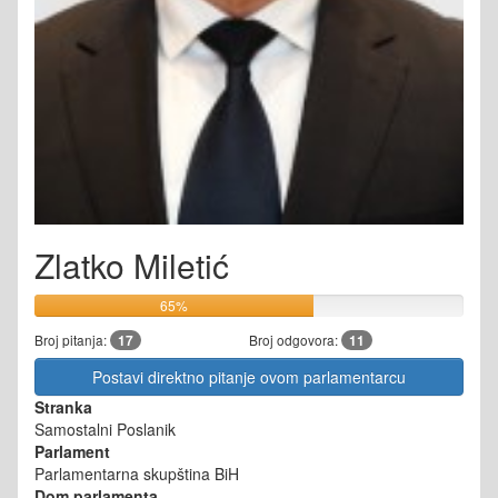
Zlatko Miletić
65%
Broj pitanja:
17
Broj odgovora:
11
Postavi direktno pitanje ovom parlamentarcu
Stranka
Samostalni Poslanik
Parlament
Parlamentarna skupština BiH
Dom parlamenta