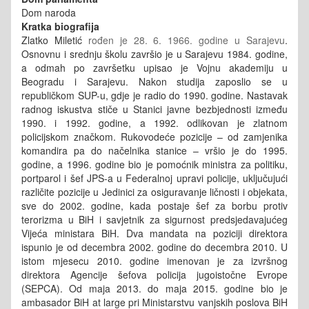
Dom naroda
Kratka biografija
Zlatko Miletić
rođen je 28. 6. 1966. godine u Sarajevu
.
Osnovnu i srednju školu završio je u Sarajevu 1984. godine,
a odmah po završetku upisao je Vojnu akademiju u
Beogradu i Sarajevu. Nakon studija zaposlio se u
republičkom SUP-u, gdje je radio do 1990. godine. Nastavak
radnog iskustva stiče u Stanici javne bezbjednosti između
1990. i 1992. godine, a 1992. odlikovan je zlatnom
policijskom značkom. Rukovodeće pozicije – od zamjenika
komandira pa do načelnika stanice – vršio je do 1995.
godine, a 1996. godine bio je pomoćnik ministra za politiku,
portparol i šef JPS-a u Federalnoj upravi policije, uključujući
različite pozicije u Jedinici za osiguravanje ličnosti i objekata,
sve do 2002. godine, kada postaje šef za borbu protiv
terorizma u BiH i savjetnik za sigurnost predsjedavajućeg
Vijeća ministara BiH. Dva mandata na poziciji direktora
ispunio je od decembra 2002. godine do decembra 2010. U
istom mjesecu 2010. godine imenovan je za izvršnog
direktora Agencije šefova policija jugoistočne Evrope
(SEPCA). Od maja 2013. do maja 2015. godine bio je
ambasador BiH
at large
pri Ministarstvu vanjskih poslova BiH