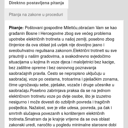
Direktno postavljena pitanja
Pitanja na zakone u proceduri
Pitanje:
Poštovani gospodine Miletiću,obraćam Vam se kao
građanin Bosne i Hercegovine zbog sve većeg problema
upotrebe električnih trotineta u našoj zemlji, posebno zbog
činjenice da ova oblast još uvijek nije dovoljno jasno i
sveobuhvatno regulisana zakonom.Električni trotineti su sve
prisutniji u našim gradovima, a svakodnevno svjedočimo
situacijama u kojima ih voze djeca i maloljetnici bez kacige,
bez zaštitne opreme i bez osnovnog poznavanja
saobraćajnih pravila. Često se nepropisno uključuju u
saobraćaj, voze po cestama, trotoarima i pješačkim zonama,
čime ugrožavaju sebe, pješake, vozače i druge učesnike u
saobraćaju.Posebno zabrinjava praksa da se na jednom
električnom trotinetu voze po dvije osobe, što je izuzetno
nesigurno i može dovesti do ozbiljnih povreda i tragičnih
posljedica. Nažalost, sve je više udesa, povreda, pa čak i
smrtnih slučajeva povezanih s korištenjem električnih
trotineta.Smatram da je krajnje vrijeme da se ova oblast
zakonski uredi, naročito u pogledu minimalne starosne dobi