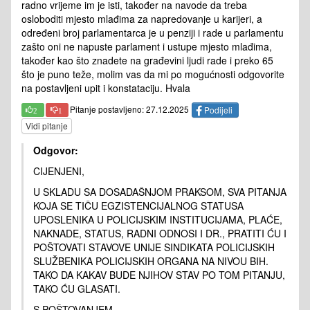
radno vrijeme im je isti, također na navode da treba
osloboditi mjesto mlađima za napredovanje u karijeri, a
određeni broj parlamentarca je u penziji i rade u parlamentu
zašto oni ne napuste parlament i ustupe mjesto mlađima,
također kao što znadete na građevini ljudi rade i preko 65
što je puno teže, molim vas da mi po mogućnosti odgovorite
na postavljeni upit i konstataciju. Hvala
Pitanje postavljeno: 27.12.2025
Podijeli
2
1
Vidi pitanje
Odgovor:
CIJENJENI,
U SKLADU SA DOSADAŠNJOM PRAKSOM, SVA PITANJA
KOJA SE TIČU EGZISTENCIJALNOG STATUSA
UPOSLENIKA U POLICIJSKIM INSTITUCIJAMA, PLAĆE,
NAKNADE, STATUS, RADNI ODNOSI I DR., PRATITI ĆU I
POŠTOVATI STAVOVE UNIJE SINDIKATA POLICIJSKIH
SLUŽBENIKA POLICIJSKIH ORGANA NA NIVOU BIH.
TAKO DA KAKAV BUDE NJIHOV STAV PO TOM PITANJU,
TAKO ĆU GLASATI.
S POŠTOVANJEM