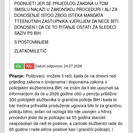
PODNIJETI JER SE PRIJEDLOG ZAKONA U TOM
SMISLU NALAZI U ZAKONSKOJ PROCEDURI I ALI ZA
DONOŠENJE ISTOG ZBOG ISTEKA MANDATA
TTEENUTNIH ZASTUPNIKA VJERUJEM DA NEĆE BITI
DONOSEN I DA ĆE TO PITANJE OSTATI ZA SLEDEĆI
SAZIV PS BIH.
S POŠTOVANJEM
ZLATKOMILETIĆ
Datum odgovora: 24.07.2026
0
0
Pitanje:
Poštovani, možete li reći, kada će na dnevni red
prijedlog zakona o izmjenama i dopunama zakona o
policijskim službenicima BiH, ne znam da li ste upoznati sa
informacijom da će u 2026 godine otići u penziju približno
300 policijskih službenika iz granične policije BiH i kada bi
bar trećina prihvatila produženje ugovora bilo bi za graničnu
policiju bitno, jedan od razloga što nije usvojen u hitnoj
proceduri jeste da je policajac sa 55 godina starosti
nesposoban da radi te poslove, a carinski službenici rade do
65 godine i rade slične poslove kao i granični policajci, i