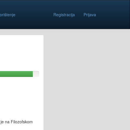
orištenje
Registracija
Prijava
 je na Filozofskom