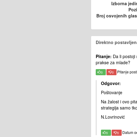
Izborna jedi
Pozi
Broj osvojenih gla
Direktno postavljen
Pitanje:
Da li postoji
prakse za mlade?
Pitanje pos
0
0
Odgovor:
Poštovanje
Na žalost i ovo pi
strategija samo tko
N.Lovrinović
Datum o
0
0