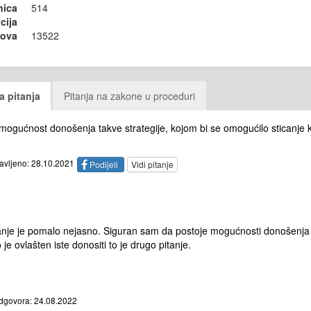
nica
514
cija
sova
13522
a pitanja
Pitanja na zakone u proceduri
 mogućnost donošenja takve strategije, kojom bi se omogućilo sticanje kv
tavljeno: 28.10.2021
Podijeli
Vidi pitanje
tanje je pomalo nejasno. Siguran sam da postoje mogućnosti donošenja o
 je ovlašten iste donositi to je drugo pitanje.
dgovora: 24.08.2022