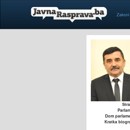
Zakoni
Str
Parla
Dom parlam
Kratka biogra