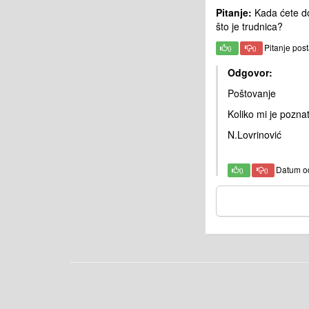
Pitanje:
Kada ćete don
što je trudnica?
Pitanje pos
0
0
Odgovor:
Poštovanje
Koliko mi je poznat
N.Lovrinović
Datum o
0
0