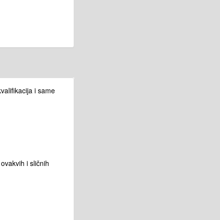
alifikacija i same
vakvih i sličnih