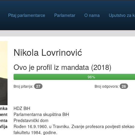
Pitaj parlamentarce
Parlametar
O nama
Uputstvo za k
Nikola Lovrinović
Ovo je profil iz mandata (2018)
96%
Broj pitanja:
27
Broj odgovora:
26
anka
HDZ BiH
ment
Parlamentarna skupština BiH
enta
Predstavnički dom
fija
Rođen 16.9.1960. u Travniku. Zvanje profesora povijesti stekao
fakultetu 1984. godine.