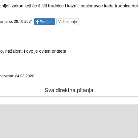
ijeti zakon koji će štititi trudnice i kazniti poslodavce kada trudnica d
tavljeno: 28.10.2021
Podijeli
Vidi pitanje
o, nažalost, i ovo je ovlast entiteta
dgovora: 24.08.2022
Sva direktna pitanja