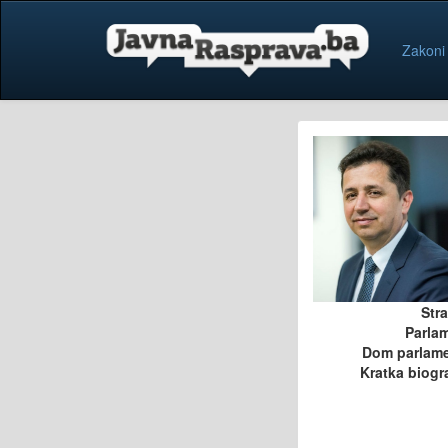
Zakoni
Str
Parla
Dom parlam
Kratka biogra