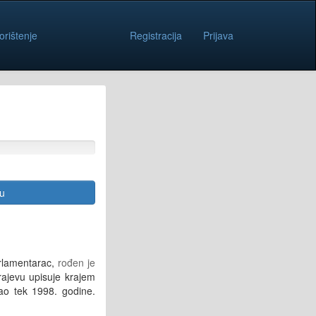
orištenje
Registracija
Prijava
cu
arlamentarac,
rođen je
rajevu upisuje krajem
rao tek 1998. godine.