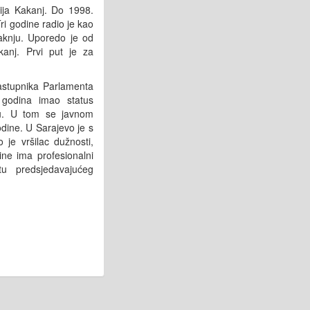
ija Kakanj. Do 1998.
ri godine radio je kao
Kaknju. Uporedo je od
kanj. Prvi put je za
zastupnika Parlamenta
 godina imao status
omu. U tom se javnom
odine. U Sarajevo je s
 je vršilac dužnosti,
ne ima profesionalni
u predsjedavajućeg