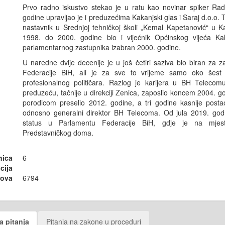
Prvo radno iskustvo stekao je u ratu kao novinar spiker Rad
godine upravljao je i preduzećima Kakanjski glas i Saraj d.o.o.
T
nastavnik u Srednjoj tehničkoj školi „Kemal Kapetanović“ u 
1998. do 2000. godine bio i vijećnik Općinskog vijeća Ka
parlamentarnog zastupnika izabran 2000. godine.
U naredne dvije decenije je u još četiri saziva bio biran za 
Federacije BiH, ali je za sve to vrijeme samo oko šest
profesionalnog političara. Razlog je karijera u BH Telec
preduzeću, tačnije u direkciji Zenica, zaposlio koncem 2004. g
porodicom preselio 2012. godine, a tri godine kasnije postao
odnosno generalni direktor BH Telecoma. Od jula 2019. godi
status u Parlamentu Federacije BiH, gdje je na mjest
Predstavničkog doma.
nica
6
cija
sova
6794
a pitanja
Pitanja na zakone u proceduri