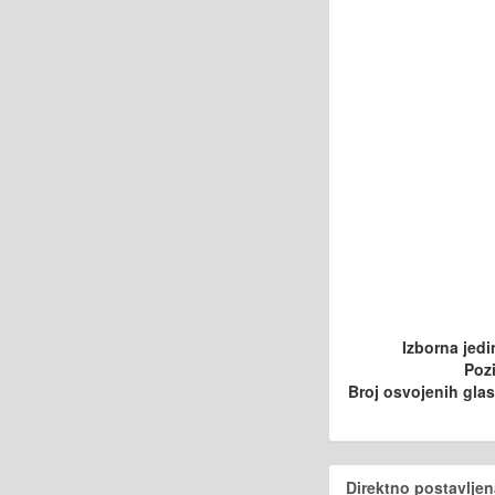
Izborna jedi
Pozi
Broj osvojenih gla
Direktno postavljen