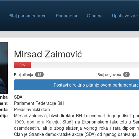
Pitaj parlamentarce
Parlametar
O nama
Uputstvo za k
Mirsad Zaimović
0%
Broj pitanja:
15
Broj odgovora:
0
Postavi direktno pitanje ovom parlamentar
anka
SDA
ment
Parlament Federacije BiH
enta
Predstavnički dom
fija
Mirsad Zaimović, bivši direktor BH Telecoma i dugogodišnji p
1969. godine u Kaknju
. Studij na Ekonomskom fakultetu u Sa
osamdesetih, ali je zbog služenja vojnog roka i rata diplomi
Član je Stranke demokratske akcije (SDA) od njenog osnivanja.