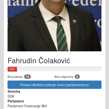
Fahrudin Čolaković
0%
Broj pitanja:
15
Broj odgovora:
0
Postavi direktno pitanje ovom parlamentarcu
Stranka
SDA
Parlament
Parlament Federacije BiH