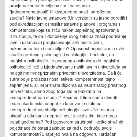
procjenu kompetencije bazirati na osnovu
"jednopredmetnosti" ili "dvopredmetnosti" određenog
studija? Naše javne ustanove (Univerziteti) su jasno odredili i
pod akreditacijom osmislili nastavne planove i programe i
kompetencije koje se stiču nakon uspješnog apsolviranja
istih studija, te da li donošenje ovog zakona znači podrivanje
javnih ustanova i proglašavanje istih nestručnim,
nekompetentnim i neozbiljnim? Opasnost nepoštivanja ovih
studija (profesor psihologije i sociologije - bachelor, do
magistra psihologije, te pedagoga-psihologa do magistra
psihologije) leži u izjednačavanju naših javnih univerziteta sa
nelegitimnim/nepriznatim privatnim univerzitetima. Da li će
sutra bolje prolaziti i nositi etiketu kompetentnosti tajno
zaprimljena, ali nepriznata diploma sa nepriznatog privatnog
univerziteta, samo zbog toga što je bazirana na
jednopredmetnom studiju? Hoćemo li time samo otvoriti
jedan akademski autoput za kupovanje diploma
jednopredmetnog studija psihologije i sve više resursa
ulagati u otkrivanje nepravilnosti u vezi s tim, koje mogu
trajati godinama? Pod izgovorom stručnosti, koliko stručnih
pojedinaca će ostati zakinuto za rad u području svoje
kompetentnosti?Unaprijed hvala na odgovoru i srdačan