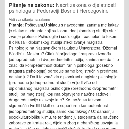
Nacrt zakona o djelatnosti
Pitanje na zakonu:
psihologa u Federaciji Bosne i Hercegovine
Vidi sva pitanja na zakonu
Pitanje:
Poštovani,U skladu s navedenim, zanima me kakav
je status studenata koji su tokom dodiplomskog studija stekli
zvanje profesor Psihologije i sociologije - bachelor, te tokom
II ciklusa - diplomskog studija stekli zvanje magistra
Psihologije na Nastavničkom fakultetu Univerziteta "Džemal
Bijedić" u Mostaru? Čitajući prijedloge i raspravu između
jednopredmetnih i dvopredmetnih studija, zanima me da li to
znači da kompetentnost diplomiranih psihologa (posebno
magistra psihologije) određuje samo broj stručnih predmeta
na studiju? Da li to znači da diplomirani magistar psihologije
(prethodno jednopredmetni studij) vrijedi više od
diplomiranog magistra psihologije (prethodno dvopredmetni
studij, pa magisterij) koji ima objavljene naučne radove i
druge edukacije uz svoje ime? Ko može sa takvom
sigurnošću tvrditi i kleti se u superiornu kompetentnost
jednopredmetnog studija, samo kao takvog? Uz današnju
sociokulturološku klimu, te tendenciju studenata da naučeno
zaborave za kratak rok, dijelom zbog mehaničkog usvajanja
materijala (što postaje sve češči slučaj), koliko je pouzdano