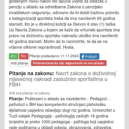
godišnjem nivou nakon što ispune uvjete za odlazak u
penziju u skladu sa odredbama Zakona o penzijsko
invalidskom osiguranju, odnosno da bi dobili traženu potvrdu
o kategorizaciji sportista treba da ima navršenih 65 godina
starosti, što je u direktnoj koliziji sa članom 6 stav (1) tačka
(a) Nacrta Zakona u kojem se kaže da vrhunski sportista ima
pravo na doživotnu sportsku naknadu ukoliko ima navršenih
40 godina starosti. Molim da to razmotrite, te da se na
vrijeme otklone nepravilnosti. Hvala.
Pitanje postavljeno: 11.11.2024
Podijeli
3
0
Vidi pitanje
Parlamentarac/ka nije odgovorio/la na ovo pitanje.
Nacrt zakona o doživotnoj
Pitanje na zakonu:
mjesečnoj naknadi zaslužnim sportistima u
FBiH
Vidi sva pitanja na zakonu
Pitanje:
Poštovani u skladu sa navedenim - Pedagozi -
psiholozi u BiH kao kompetentni stručnjaci pishološku
djelatnost uspješno obavljaju dugi niz godina. Univerzitet u
Tuzli odsjek Pedagogija - psihologija zadnjih 18 godina
iznjedrio je preko 1000 pedagoga - psihloga koji uspješno
rade godinama u oblasti odgoja, obrazovanja, zdravstva,