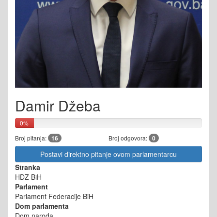
Damir Džeba
0%
Broj pitanja:
16
Broj odgovora:
0
Postavi direktno pitanje ovom parlamentarcu
Stranka
HDZ BiH
Parlament
Parlament Federacije BiH
Dom parlamenta
Dom naroda