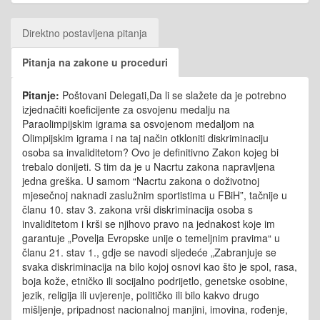
Direktno postavljena pitanja
Pitanja na zakone u proceduri
Pitanje:
Poštovani Delegati,Da li se slažete da je potrebno
izjednačiti koeficijente za osvojenu medalju na
Paraolimpijskim igrama sa osvojenom medaljom na
Olimpijskim igrama i na taj način otkloniti diskriminaciju
osoba sa invaliditetom? Ovo je definitivno Zakon kojeg bi
trebalo donijeti. S tim da je u Nacrtu zakona napravljena
jedna greška. U samom “Nacrtu zakona o doživotnoj
mjesečnoj naknadi zaslužnim sportistima u FBiH”, tačnije u
članu 10. stav 3. zakona vrši diskriminacija osoba s
invaliditetom i krši se njihovo pravo na jednakost koje im
garantuje „Povelja Evropske unije o temeljnim pravima“ u
članu 21. stav 1., gdje se navodi sljedeće „Zabranjuje se
svaka diskriminacija na bilo kojoj osnovi kao što je spol, rasa,
boja kože, etničko ili socijalno podrijetlo, genetske osobine,
jezik, religija ili uvjerenje, političko ili bilo kakvo drugo
mišljenje, pripadnost nacionalnoj manjini, imovina, rođenje,