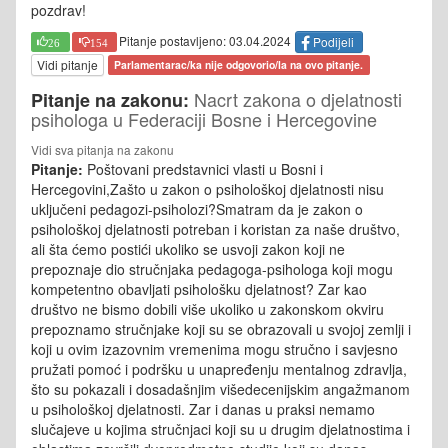
pozdrav!
Pitanje postavljeno: 03.04.2024
Podijeli
26
154
Vidi pitanje
Parlamentarac/ka nije odgovorio/la na ovo pitanje.
Nacrt zakona o djelatnosti
Pitanje na zakonu:
psihologa u Federaciji Bosne i Hercegovine
Vidi sva pitanja na zakonu
Pitanje:
Poštovani predstavnici vlasti u Bosni i
Hercegovini,Zašto u zakon o psihološkoj djelatnosti nisu
uključeni pedagozi-psiholozi?Smatram da je zakon o
psihološkoj djelatnosti potreban i koristan za naše društvo,
ali šta ćemo postići ukoliko se usvoji zakon koji ne
prepoznaje dio stručnjaka pedagoga-psihologa koji mogu
kompetentno obavljati psihološku djelatnost? Zar kao
društvo ne bismo dobili više ukoliko u zakonskom okviru
prepoznamo stručnjake koji su se obrazovali u svojoj zemlji i
koji u ovim izazovnim vremenima mogu stručno i savjesno
pružati pomoć i podršku u unapređenju mentalnog zdravlja,
što su pokazali i dosadašnjim višedecenijskim angažmanom
u psihološkoj djelatnosti. Zar i danas u praksi nemamo
slučajeve u kojima stručnjaci koji su u drugim djelatnostima i