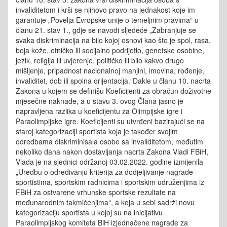
invaliditetom i krši se njihovo pravo na jednakost koje im
garantuje „Povelja Evropske unije o temeljnim pravima“ u
članu 21. stav 1., gdje se navodi sljedeće „Zabranjuje se
svaka diskriminacija na bilo kojoj osnovi kao što je spol, rasa,
boja kože, etničko ili socijalno podrijetlo, genetske osobine,
jezik, religija ili uvjerenje, političko ili bilo kakvo drugo
mišljenje, pripadnost nacionalnoj manjini, imovina, rođenje,
invaliditet, dob ili spolna orijentacija.“Dakle u članu 10. nacrta
Zakona u kojem se definišu Koeficijenti za obračun doživotne
mjesečne naknade, a u stavu 3. ovog Člana jasno je
napravljena razlika u koeficijentu za Olimpijske igre i
Paraolimpijske igre. Koeficijenti su utvrđeni bazirajući se na
staroj kategorizaciji sportista koja je također svojim
odredbama diskriminisala osobe sa invaliditetom, međutim
nekoliko dana nakon dostavljanja nacrta Zakona Vladi FBiH,
Vlada je na sjednici održanoj 03.02.2022. godine izmijenila
„Uredbu o određivanju kriterija za dodjeljivanje nagrade
sportistima, sportskim radnicima i sportskim udruženjima iz
FBiH za ostvarene vrhunske sportske rezultate na
međunarodnim takmičenjima“, a koja u sebi sadrži novu
kategorizaciju sportista u kojoj su na inicijativu
Paraolimpijskog komiteta BiH izjednačene nagrade za