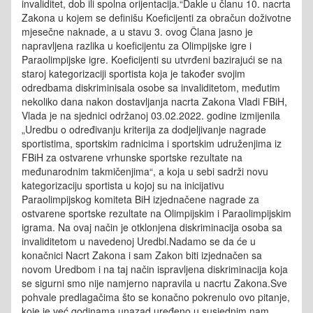
invaliditet, dob ili spolna orijentacija.“Dakle u članu 10. nacrta
Zakona u kojem se definišu Koeficijenti za obračun doživotne
mjesečne naknade, a u stavu 3. ovog Člana jasno je
napravljena razlika u koeficijentu za Olimpijske igre i
Paraolimpijske igre. Koeficijenti su utvrđeni bazirajući se na
staroj kategorizaciji sportista koja je također svojim
odredbama diskriminisala osobe sa invaliditetom, međutim
nekoliko dana nakon dostavljanja nacrta Zakona Vladi FBiH,
Vlada je na sjednici održanoj 03.02.2022. godine izmijenila
„Uredbu o određivanju kriterija za dodjeljivanje nagrade
sportistima, sportskim radnicima i sportskim udruženjima iz
FBiH za ostvarene vrhunske sportske rezultate na
međunarodnim takmičenjima“, a koja u sebi sadrži novu
kategorizaciju sportista u kojoj su na inicijativu
Paraolimpijskog komiteta BiH izjednačene nagrade za
ostvarene sportske rezultate na Olimpijskim i Paraolimpijskim
igrama. Na ovaj način je otklonjena diskriminacija osoba sa
invaliditetom u navedenoj Uredbi.Nadamo se da će u
konačnici Nacrt Zakona i sam Zakon biti izjednačen sa
novom Uredbom i na taj način ispravljena diskriminacija koja
se sigurni smo nije namjerno napravila u nacrtu Zakona.Sve
pohvale predlagačima što se konačno pokrenulo ovo pitanje,
koje je već godinama unazad uređeno u susjednim nam