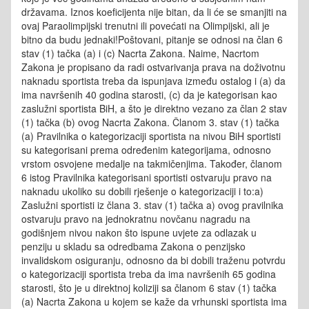
državama. Iznos koeficijenta nije bitan, da li će se smanjiti na
ovaj Paraolimpijski trenutni ili povećati na Olimpijski, ali je
bitno da budu jednaki!Poštovani, pitanje se odnosi na član 6
stav (1) tačka (a) i (c) Nacrta Zakona. Naime, Nacrtom
Zakona je propisano da radi ostvarivanja prava na doživotnu
naknadu sportista treba da ispunjava između ostalog i (a) da
ima navršenih 40 godina starosti, (c) da je kategorisan kao
zaslužni sportista BiH, a što je direktno vezano za član 2 stav
(1) tačka (b) ovog Nacrta Zakona. Članom 3. stav (1) tačka
(a) Pravilnika o kategorizaciji sportista na nivou BiH sportisti
su kategorisani prema određenim kategorijama, odnosno
vrstom osvojene medalje na takmičenjima. Također, članom
6 istog Pravilnika kategorisani sportisti ostvaruju pravo na
naknadu ukoliko su dobili rješenje o kategorizaciji i to:a)
Zaslužni sportisti iz člana 3. stav (1) tačka a) ovog pravilnika
ostvaruju pravo na jednokratnu novčanu nagradu na
godišnjem nivou nakon što ispune uvjete za odlazak u
penziju u skladu sa odredbama Zakona o penzijsko
invalidskom osiguranju, odnosno da bi dobili traženu potvrdu
o kategorizaciji sportista treba da ima navršenih 65 godina
starosti, što je u direktnoj koliziji sa članom 6 stav (1) tačka
(a) Nacrta Zakona u kojem se kaže da vrhunski sportista ima