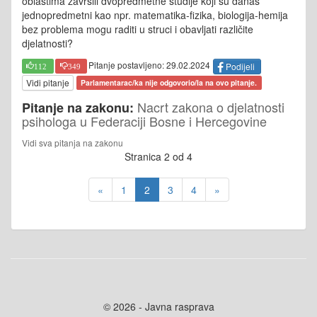
oblastima završili dvopredmetne studije koji su danas
jednopredmetni kao npr. matematika-fizika, biologija-hemija
bez problema mogu raditi u struci i obavljati različite
djelatnosti?
Pitanje postavljeno: 29.02.2024
Podijeli
112
349
Vidi pitanje
Parlamentarac/ka nije odgovorio/la na ovo pitanje.
Nacrt zakona o djelatnosti
Pitanje na zakonu:
psihologa u Federaciji Bosne i Hercegovine
Vidi sva pitanja na zakonu
Stranica 2 od 4
«
1
2
3
4
»
© 2026 - Javna rasprava