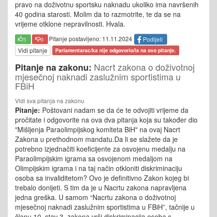
pravo na doživotnu sportsku naknadu ukoliko ima navršenih
40 godina starosti. Molim da to razmotrite, te da se na
vrijeme otklone nepravilnosti. Hvala.
Pitanje postavljeno: 11.11.2024
Podijeli
3
0
Vidi pitanje
Parlamentarac/ka nije odgovorio/la na ovo pitanje.
Nacrt zakona o doživotnoj
Pitanje na zakonu:
mjesečnoj naknadi zaslužnim sportistima u
FBiH
Vidi sva pitanja na zakonu
Pitanje:
Poštovani nadam se da će te odvojiti vrijeme da
pročitate i odgovorite na ova dva pitanja koja su također dio
"Mišljenja Paraolimpijskog komiteta BiH" na ovaj Nacrt
Zakona u prethodnom mandatu.Da li se slažete da je
potrebno izjednačiti koeficijente za osvojenu medalju na
Paraolimpijskim igrama sa osvojenom medaljom na
Olimpijskim igrama i na taj način otkloniti diskriminaciju
osoba sa invaliditetom? Ovo je definitivno Zakon kojeg bi
trebalo donijeti. S tim da je u Nacrtu zakona napravljena
jedna greška. U samom “Nacrtu zakona o doživotnoj
mjesečnoj naknadi zaslužnim sportistima u FBiH”, tačnije u
članu 10. stav 3. zakona vrši diskriminacija osoba s