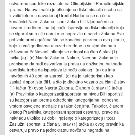
ostvarene sportske rezultate na Olimpijskim i Paraolimpijskim
igrama. Na ovaj način je otklonjena diskriminacija osoba sa
invaliditetom u navedenoj Uredbi.Nadamo se da će u
konačnici Nacrt Zakona i sam Zakon biti izjednačen sa
novom Uredbom i na taj način ispravljena diskriminacija koja
se sigurni smo nije namjerno napravila u nacrtu Zakona.Sve
pohvale predlagačima što se konačno pokrenulo ovo pitanje,
koje je već godinama unazad uređeno u susjednim nam
državama.Poštovani, pitanje se odnosi na član 6 stav (1)
tačka (a) i (c) Nacrta Zakona. Naime, Nacrtom Zakona je
propisano da radi ostvarivanja prava na doživotnu naknadu
sportista treba da ispunjava između ostalog i (a) da ima
navršenih 40 godina starosti, (c) da je kategorisan kao
zaslužni sportista BiH, a što je direktno vezano za član 2 stav
(1) tačka (b) ovog Nacrta Zakona. Članom 3. stav (1) tačka
(a) Pravilnika o kategorizaciji sportista na nivou BiH sportisti
su kategorisani prema određenim kategorijama, odnosno
vrstom osvojene medalje na takmičenjima. Također, članom
6 istog Pravilnika kategorisani sportisti ostvaruju pravo na
naknadu ukoliko su dobili rješenje o kategorizaciji i to:a)
Zaslužni sportisti iz člana 3. stav (1) tačka a) ovog pravilnika
ostvaruju pravo na jednokratnu novčanu nagradu na