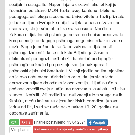
socijalnih usluga itd. Napominjeno državni fakultet koji je
licenciran od strane MON Tuzlanskog kantona. Diploma
pedagoga psihologa stečena na Univerzitetu u Tuzli priznata
je i u zemljama Evropske unije i svijeta, a naša država nam
osporava, što je sramotno i za svaku osudu. Nacrtom
Zakona o djelatnosti psihologa ne samo da nisu prepoznate
kompetencije pedagoga psihologa nego nisu nikako uzete u
obzir. Stoga je nužno da se Nacrt zakona o djelatnosti
psihologa izmjeni i da se u tekstu Prijedloga Zakona
diplomirani pedagozi - psiholozi , bachelori pedagogije -
psihologije priznaju i prepoznaju kao jednakopravni
psihološki djelatnici.Smatrate li Vi koji sjedite na tim mjestima
da je ovo nehumano, diskriminatorno, da tjerate mlade
obrazovane ljude da odlaze iz ove zemlje, ti ljudi su čisto
pošteno završili svoje studije, na državnom fakultetu koji nisu
studenti izmislili , čiji roditelji su dali zadnji atom snage da ih
školuju, među kojima su djeca šehidskih porodica, ja sam
jedna od tih, i sad se nađe neko nakon 10, 20. godina da
osporava zanimanja.
Pitanje postavljeno: 13.04.2024
Podijeli
7
116
Vidi pitanje
Parlamentarac/ka nije odgovorio/la na ovo pitanje.