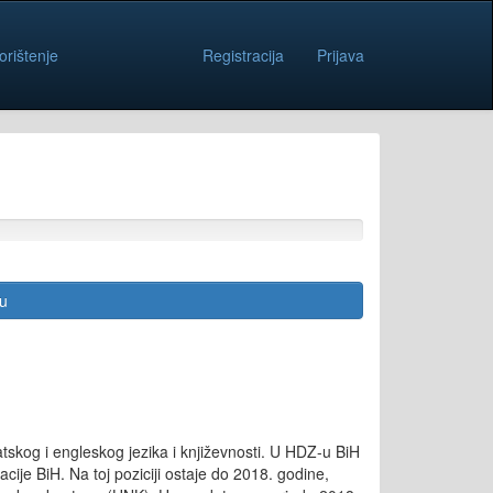
orištenje
Registracija
Prijava
cu
atskog i engleskog jezika i književnosti. U HDZ-u BiH
je BiH. Na toj poziciji ostaje do 2018. godine,