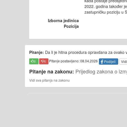
kada postaje predsjed
2022. godina također j
zastupničku poziciju u 
Izborna jedinica
Pozicija
Pitanje:
Da li je hitna procedura opravdana za ovako
Pitanje postavljeno: 08.04.2026
Podijeli
Vidi
0
0
Prijedlog zakona o iz
Pitanje na zakonu:
Vidi sva pitanja na zakonu