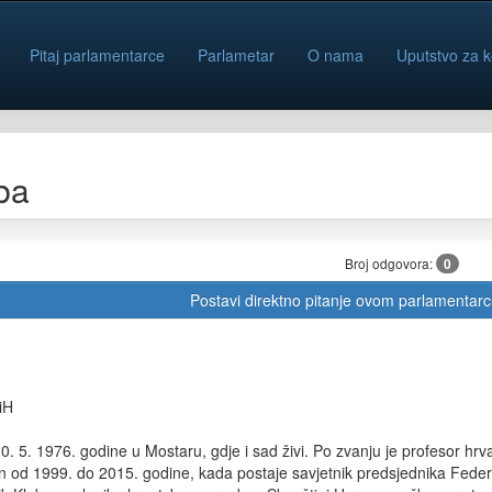
Pitaj parlamentarce
Parlametar
O nama
Uputstvo za k
ba
Broj odgovora:
0
Postavi direktno pitanje ovom parlamentar
iH
0. 5. 1976. godine u Mostaru, gdje i sad živi. Po zvanju je profesor hrv
 od 1999. do 2015. godine, kada postaje savjetnik predsjednika Federaci