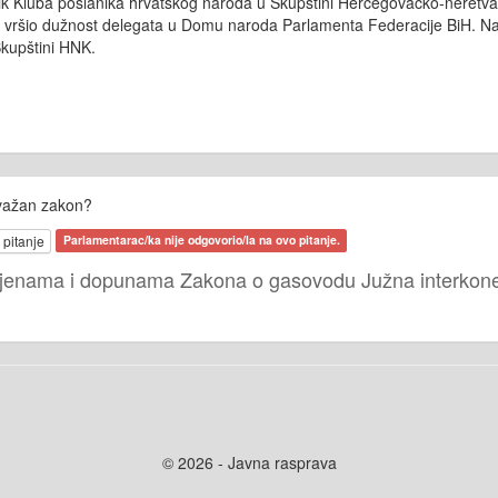
nik Kluba poslanika hrvatskog naroda u Skupštini Hercegovačko-nere
e vršio dužnost delegata u Domu naroda Parlamenta Federacije BiH. N
Skupštini HNK.
 važan zakon?
 pitanje
Parlamentarac/ka nije odgovorio/la na ovo pitanje.
mjenama i dopunama Zakona o gasovodu Južna interkonek
© 2026 - Javna rasprava