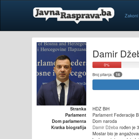
Zakoni
Damir Dže
0%
Broj pitanja:
16
Stranka
HDZ BiH
Parlament
Parlament Federacije B
Dom parlamenta
Dom naroda
Kratka biografija
Damir Džeba
rođen je 3
Mostar bio je angažovan