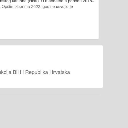
tvanskog kantona (HNK). U mandatnom periodu 2018–
a
Općim izborima 2022. godine
osvojio je
cija BiH i Republika Hrvatska