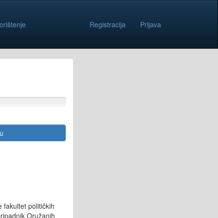
orištenje
Registracija
Prijava
cu
fakultet političkih
pripadnik Oružanih