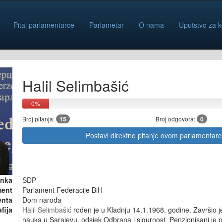
Pitaj parlamentarce
Parlametar
O nama
Uputstvo za k
Halil Selimbašić
0%
Broj pitanja:
15
Broj odgovora:
0
Postavi direktno pitanje ovom parlamentar
anka
SDP
ment
Parlament Federacije BiH
enta
Dom naroda
fija
Halil Selimbašić
rođen je u Kladnju 14.1.1968. godine. Završio je 
nauka u Sarajevu, odsjek Odbrana i sigurnost. Penzionisani je 