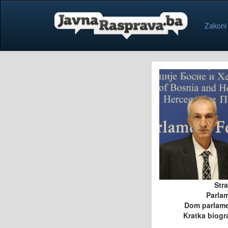
Zakoni
Str
Parla
Dom parlam
Kratka biogra