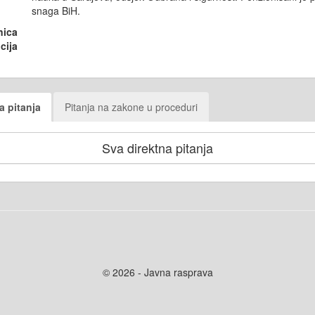
snaga BiH.
nica
cija
a pitanja
Pitanja na zakone u proceduri
Sva direktna pitanja
© 2026 - Javna rasprava