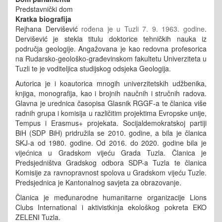
Predstavnički dom
Kratka biografija
Rejhana Dervišević
rođena je u Tuzli 7. 9. 1963. godine
.
Dervišević je stekla titulu doktorice tehničkih nauka iz
područja geologije. Angažovana je kao redovna profesorica
na Rudarsko-geološko-građevinskom fakultetu Univerziteta u
Tuzli te je voditeljica studijskog odsjeka Geologija.
Autorica je i koautorica mnogih univerzitetskih udžbenika,
knjiga, monografija, kao i brojnih naučnih i stručnih radova.
Glavna je urednica časopisa Glasnik RGGF-a te članica više
radnih grupa i komisija u različitim projektima Evropske unije,
Tempus i Erasmus+ projekata. Socijaldemokratskoj partiji
BiH (SDP BiH) pridružila se 2010. godine, a bila je članica
SKJ-a od 1980. godine. Od 2016. do 2020. godine bila je
vijećnica u Gradskom vijeću Grada Tuzla. Članica je
Predsjedništva Gradskog odbora SDP-a Tuzla te članica
Komisije za ravnopravnost spolova u Gradskom vijeću Tuzle.
Predsjednica je Kantonalnog savjeta za obrazovanje.
Članica je međunarodne humanitarne organizacije Lions
Clubs International i aktivistkinja ekološkog pokreta EKO
ZELENI Tuzla.