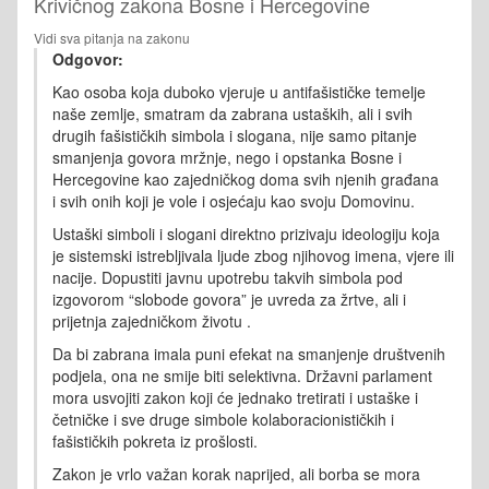
Krivičnog zakona Bosne i Hercegovine
Vidi sva pitanja na zakonu
Odgovor:
Kao osoba koja duboko vjeruje u antifašističke temelje
naše zemlje, smatram da zabrana ustaških, ali i svih
drugih fašističkih simbola i slogana, nije samo pitanje
smanjenja govora mržnje
, nego i opstanka Bosne i
Hercegovine kao zajedničkog doma svih njenih građana
i
svih onih koji je vole i osjećaju kao svoju Domovinu.
Ustaški simboli i slogani direktno prizivaju ideologiju koja
je sistemski istrebljivala ljude zbog njihovog imena, vjere ili
nacije. Dopustiti javnu upotrebu takvih simbola pod
izgovorom “slobode govora” je uvreda za žrtve, ali i
prijetnja zajedničkom životu .
Da bi zabrana imala puni efekat na smanjenje društvenih
podjela, ona ne smije biti selektivna. Državni parlament
mora usvojiti zakon koji će jednako tretirati i ustaške i
četničke i sve druge simbole kolaboracionističkih i
fašističkih pokreta iz prošlosti.
Zakon je vrlo važan korak naprijed, ali borba se mora