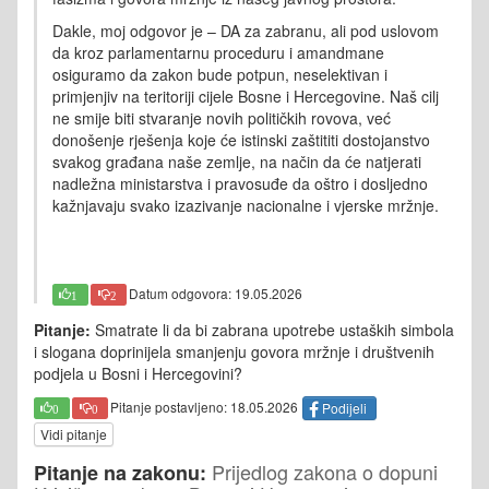
Dakle, moj odgovor je –
DA za zabranu
, ali pod uslovom
da kroz parlamentarnu proceduru i amandmane
osiguramo da zakon bude potpun, neselektivan i
primjenjiv na teritoriji cijele Bosne i Hercegovine. Naš cilj
ne smije biti stvaranje novih političkih rovova, već
donošenje rješenja koje će istinski zaštititi dostojanstvo
svakog građana naše zemlje, na način da
će natjerati
nadležna ministarstva i pravosuđe da oštro i dosljedno
kažnjavaju svako izazivanje nacionalne i vjerske mržnje.
Datum odgovora: 19.05.2026
1
2
Pitanje:
Smatrate li da bi zabrana upotrebe ustaških simbola
i slogana doprinijela smanjenju govora mržnje i društvenih
podjela u Bosni i Hercegovini?
Pitanje postavljeno: 18.05.2026
Podijeli
0
0
Vidi pitanje
Prijedlog zakona o dopuni
Pitanje na zakonu: