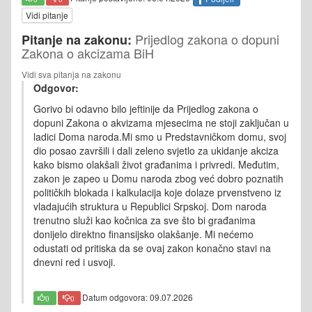
Vidi pitanje
Prijedlog zakona o dopuni
Pitanje na zakonu:
Zakona o akcizama BiH
Vidi sva pitanja na zakonu
Odgovor:
Gorivo bi odavno bilo jeftinije da Prijedlog zakona o
dopuni Zakona o akvizama mjesecima ne stoji zaključan u
ladici Doma naroda.Mi smo u Predstavničkom domu, svoj
dio posao završili i dali zeleno svjetlo za ukidanje akciza
kako bismo olakšali život građanima i privredi. Međutim,
zakon je zapeo u Domu naroda zbog već dobro poznatih
političkih blokada i kalkulacija koje dolaze prvenstveno iz
vladajućih struktura u Republici Srpskoj. Dom naroda
trenutno služi kao kočnica za sve što bi građanima
donijelo direktno finansijsko olakšanje. Mi nećemo
odustati od pritiska da se ovaj zakon konačno stavi na
dnevni red i usvoji.
Datum odgovora: 09.07.2026
0
0