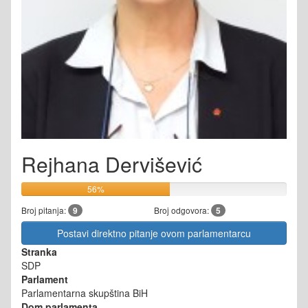
Rejhana Dervišević
56%
Broj pitanja:
9
Broj odgovora:
5
Postavi direktno pitanje ovom parlamentarcu
Stranka
SDP
Parlament
Parlamentarna skupština BiH
Dom parlamenta