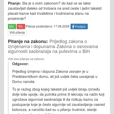
Pitanje:
Sta je s ovim zakonom? do kad ce se taksi
zaustavljati daleko od trotoara na sred ceste i jadni taksisti
placati kazne kad invalidima i trudnicama stanu na
prosirenje?
Pitanje postavljeno: 17.06.2026
Podijeli
0
0
Vidi pitanje
Prijedlog zakona o
Pitanje na zakonu:
izmjenama i dopunama Zakona o osnovama
sigurnosti saobraćaja na putevima u BiH
Vidi sva pitanja na zakonu
Odgovor:
Prijedlog izmjena i dopuna Zakona usvojen je u
Predstavničkom domu, ali još uvijek čeka usvajanje u
Domu naroda.
To je razlog zbog kojeg taksisti još uvijek biraju između
dvije loše opcije, da putnika prime ili iskrcaju na način koji
ugrožava sigurnost saobraćaja ili da rizikuju kaznu za
postupanje koje je često sigurnije od zaustavljanja nasred
kolovoza, a naročito kad su u pitanju trudnice, starije