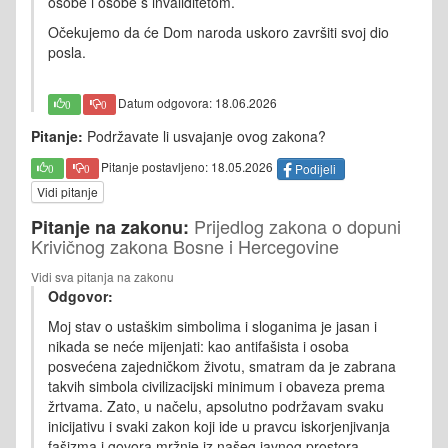
osobe i osobe s invaliditetom.
Očekujemo da će Dom naroda uskoro završiti svoj dio
posla.
Datum odgovora: 18.06.2026
0
0
Pitanje:
Podržavate li usvajanje ovog zakona?
Pitanje postavljeno: 18.05.2026
Podijeli
0
0
Vidi pitanje
Prijedlog zakona o dopuni
Pitanje na zakonu:
Krivičnog zakona Bosne i Hercegovine
Vidi sva pitanja na zakonu
Odgovor:
Moj stav o ustaškim simbolima i sloganima je jasan i
nikada se neće mijenjati: kao antifašista i osoba
posvećena zajedničkom životu, smatram da je zabrana
takvih simbola civilizacijski minimum i obaveza prema
žrtvama. Zato,
u načelu, apsolutno podržavam svaku
inicijativu i svaki zakon koji ide u pravcu iskorjenjivanja
fašizma i govora mržnje iz našeg javnog prostora.