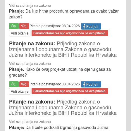
Vidi sva pitanja na zakonu
Pitanje:
Da li je hitna procedura opravdana za ovako važan
zakon?
Pitanje postavljeno: 08.04.2026
Podijeli
0
0
Vidi pitanje
Parlamentarac/ka nije odgovorio/la na ovo pitanje.
Prijedlog zakona o
Pitanje na zakonu:
izmjenama i dopunama Zakona o gasovodu
Južna interkonekcija BiH i Republika Hrvatska
Vidi sva pitanja na zakonu
Pitanje:
Kako će ovaj projekat uticati na cijenu gasa za
građane?
Pitanje postavljeno: 08.04.2026
Podijeli
1
0
Vidi pitanje
Parlamentarac/ka nije odgovorio/la na ovo pitanje.
Prijedlog zakona o
Pitanje na zakonu:
izmjenama i dopunama Zakona o gasovodu
Južna interkonekcija BiH i Republika Hrvatska
Vidi sva pitanja na zakonu
Pitanje:
Da li ćete podržati izgradnju gasovoda Južna