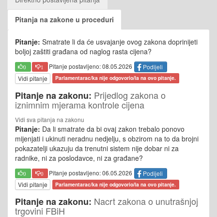
Pitanja na zakone u proceduri
Pitanje:
Smatrate li da će usvajanje ovog zakona doprinijeti
boljoj zaštiti građana od naglog rasta cijena?
Pitanje postavljeno: 08.05.2026
Podijeli
0
1
Vidi pitanje
Parlamentarac/ka nije odgovorio/la na ovo pitanje.
Prijedlog zakona o
Pitanje na zakonu:
iznimnim mjerama kontrole cijena
Vidi sva pitanja na zakonu
Pitanje:
Da li smatrate da bi ovaj zakon trebalo ponovo
mijenjati i ukinuti neradnu nedjelju, s obzirom na to da brojni
pokazatelji ukazuju da trenutni sistem nije dobar ni za
radnike, ni za poslodavce, ni za građane?
Pitanje postavljeno: 06.05.2026
Podijeli
0
0
Vidi pitanje
Parlamentarac/ka nije odgovorio/la na ovo pitanje.
Nacrt zakona o unutrašnjoj
Pitanje na zakonu:
trgovini FBiH