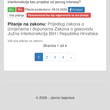
interkonekcija kao projekat od javnog interesa?
Pitanje postavljeno: 08.04.2026
Podijeli
0
0
Vidi pitanje
Parlamentarac/ka nije odgovorio/la na ovo pitanje.
Prijedlog zakona o
Pitanje na zakonu:
izmjenama i dopunama Zakona o gasovodu
Južna interkonekcija BiH i Republika Hrvatska
Vidi sva pitanja na zakonu
Stranica 1 od 4
1
2
3
4
»
© 2026 - Javna rasprava