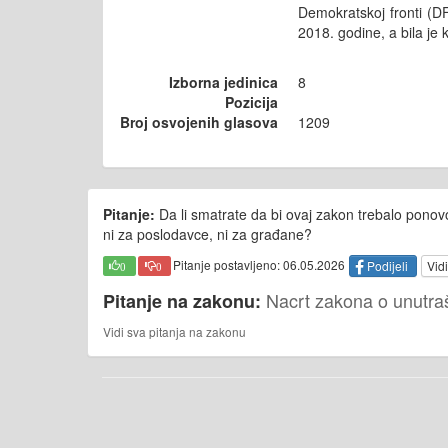
Demokratskoj fronti (D
2018. godine, a bila je
Izborna jedinica
8
Pozicija
Broj osvojenih glasova
1209
Pitanje:
Da li smatrate da bi ovaj zakon trebalo ponovo 
ni za poslodavce, ni za građane?
Pitanje postavljeno: 06.05.2026
Podijeli
Vidi
0
0
Nacrt zakona o unutraš
Pitanje na zakonu:
Vidi sva pitanja na zakonu