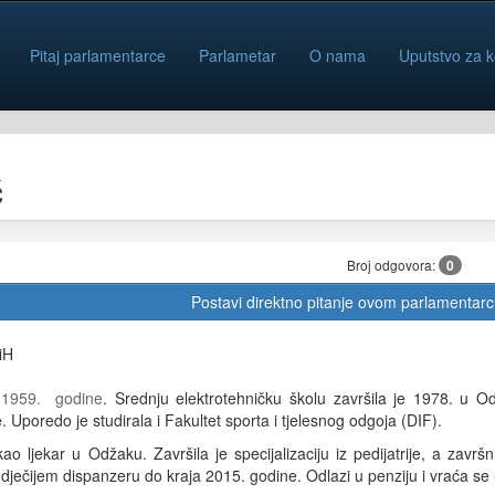
Pitaj parlamentarce
Parlametar
O nama
Uputstvo za k
ć
Broj odgovora:
0
Postavi direktno pitanje ovom parlamentar
iH
 1959. godine
. Srednju elektrotehničku školu završila je 1978. u O
 Uporedo je studirala i Fakultet sporta i tjelesnog odgoja (DIF).
o ljekar u Odžaku. Završila je specijalizaciju iz pedijatrije, a zavr
 dječijem dispanzeru do kraja 2015. godine. Odlazi u penziju i vraća se