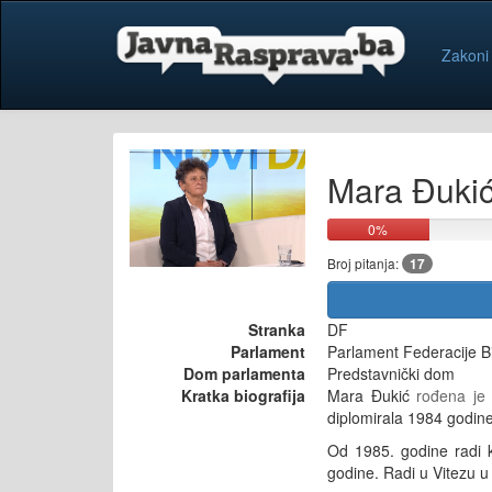
Zakoni
Mara Đuki
0%
Broj pitanja:
17
Stranka
DF
Parlament
Parlament Federacije B
Dom parlamenta
Predstavnički dom
Kratka biografija
Mara Đukić
rođena je
diplomirala 1984 godine.
Od 1985. godine radi ka
godine. Radi u Vitezu u