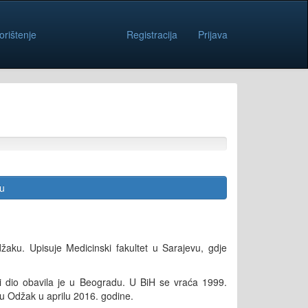
orištenje
Registracija
Prijava
cu
džaku. Upisuje Medicinski fakultet u Sarajevu, gdje
šni dio obavila je u Beogradu. U BiH se vraća 1999.
 u Odžak u aprilu 2016. godine.