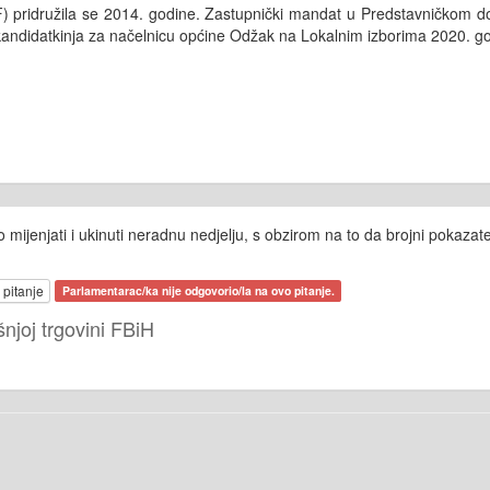
F) pridružila se 2014. godine. Zastupnički mandat u Predstavničkom 
 kandidatkinja za načelnicu općine Odžak na Lokalnim izborima 2020. g
mijenjati i ukinuti neradnu nedjelju, s obzirom na to da brojni pokazatel
 pitanje
Parlamentarac/ka nije odgovorio/la na ovo pitanje.
njoj trgovini FBiH