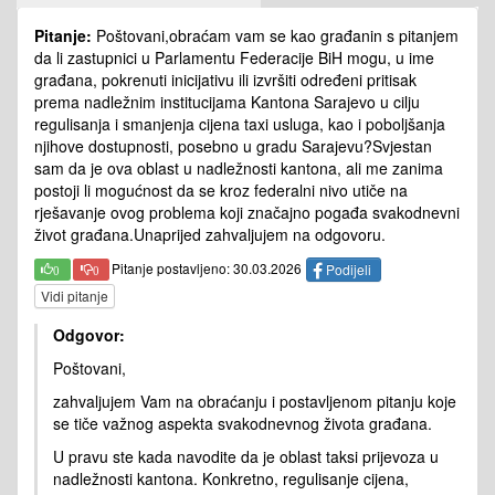
Pitanje:
Poštovani,obraćam vam se kao građanin s pitanjem
da li zastupnici u Parlamentu Federacije BiH mogu, u ime
građana, pokrenuti inicijativu ili izvršiti određeni pritisak
prema nadležnim institucijama Kantona Sarajevo u cilju
regulisanja i smanjenja cijena taxi usluga, kao i poboljšanja
njihove dostupnosti, posebno u gradu Sarajevu?Svjestan
sam da je ova oblast u nadležnosti kantona, ali me zanima
postoji li mogućnost da se kroz federalni nivo utiče na
rješavanje ovog problema koji značajno pogađa svakodnevni
život građana.Unaprijed zahvaljujem na odgovoru.
Pitanje postavljeno: 30.03.2026
Podijeli
0
0
Vidi pitanje
Odgovor:
Poštovani,
zahvaljujem Vam na obraćanju i postavljenom pitanju koje
se tiče važnog aspekta svakodnevnog života građana.
U pravu ste kada navodite da je oblast taksi prijevoza u
nadležnosti kantona. Konkretno, regulisanje cijena,