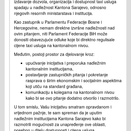
izdavanje dozvola, organizacija i dostupnost taxi usluga
spadaju u nadležnost Kantona Sarajevo, odnosno
njegovih resornih ministarstava i institucija.
Kao zastupnik u Parlamentu Federacije Bosne i
Hercegovine, nemam direktne izvršne nadležnosti nad
ovim pitanjem, niti Parlament Federacije BiH može
donositi obavezujuće odluke koje bi direktno regulisale
cijene taxi usluga na kantonalnom nivou.
Međutim, postoji prostor za djelovanje kroz:
upućivanje inicijativa i preporuka nadležnim
kantonalnim institucijama,
postavljanje zastupničkih pitanja i pokretanje
rasprava o širim ekonomskim i socijalnim aspektima
koji utiču na standard građana,
komunikaciju s kolegama na kantonalnom nivou
kako bi se ovo pitanje dodatno otvorilo i razmotrilo.
U tom smislu, Vašu inicijativu smatram opravdanom i
vrijednom pažnje, te sam spreman da je uputim
nadležnim institucijama Kantona Sarajevo kako bi
razmotrili mogućnosti za unapređenje ove oblasti,
posebno u dijelu dostupnosti i cijena usluga.