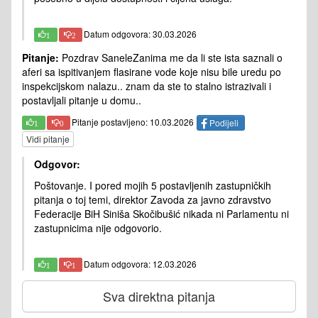
Datum odgovora: 30.03.2026
1
2
Pitanje:
Pozdrav SaneleZanima me da li ste ista saznali o
aferi sa ispitivanjem flasirane vode koje nisu bile uredu po
inspekcijskom nalazu.. znam da ste to stalno istrazivali i
postavljali pitanje u domu..
Pitanje postavljeno: 10.03.2026
Podijeli
1
0
Vidi pitanje
Odgovor:
Poštovanje. I pored mojih 5 postavljenih zastupničkih
pitanja o toj temi, direktor Zavoda za javno zdravstvo
Federacije BiH Siniša Skočibušić nikada ni Parlamentu ni
zastupnicima nije odgovorio.
Datum odgovora: 12.03.2026
1
1
Sva direktna pitanja