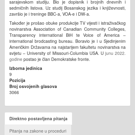
sarajevskom studiju. Bio je dopisnik i brojnih dnevnih i
sedmičnih listova. Uz studij Bosanskog jezika i književnosti,
završio je i treninge BBC-a, VOA-e i DW-a.
Također je prošao obuke produkcije TV vijesti i istraživačkog
novinarstva Association of Canadian Community Colleges,
Transparency international BiH te Voice of America –
international brodcasting bureau. Boravio je i u Sjedinjenim
Američkim Državama na najstarijem fakultetu novinarstva na
svijetu – University of Missouri-Columbia USA. U
junu 2022.
godine
postao je član Demokratske fronte.
Izborna jedinica
9
Pozicija
Broj osvojenih glasova
3066
Direktno postavljena pitanja
Pitanja na zakone u proceduri