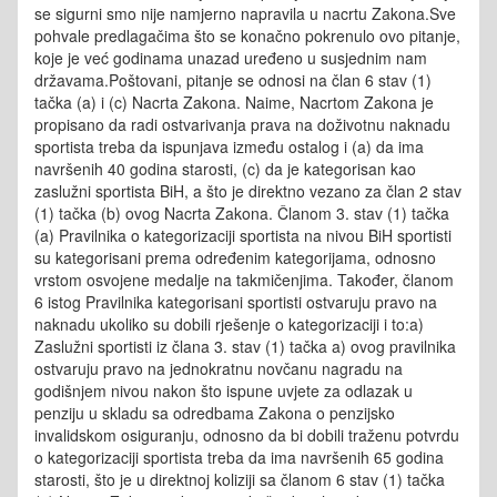
se sigurni smo nije namjerno napravila u nacrtu Zakona.Sve
pohvale predlagačima što se konačno pokrenulo ovo pitanje,
koje je već godinama unazad uređeno u susjednim nam
državama.Poštovani, pitanje se odnosi na član 6 stav (1)
tačka (a) i (c) Nacrta Zakona. Naime, Nacrtom Zakona je
propisano da radi ostvarivanja prava na doživotnu naknadu
sportista treba da ispunjava između ostalog i (a) da ima
navršenih 40 godina starosti, (c) da je kategorisan kao
zaslužni sportista BiH, a što je direktno vezano za član 2 stav
(1) tačka (b) ovog Nacrta Zakona. Članom 3. stav (1) tačka
(a) Pravilnika o kategorizaciji sportista na nivou BiH sportisti
su kategorisani prema određenim kategorijama, odnosno
vrstom osvojene medalje na takmičenjima. Također, članom
6 istog Pravilnika kategorisani sportisti ostvaruju pravo na
naknadu ukoliko su dobili rješenje o kategorizaciji i to:a)
Zaslužni sportisti iz člana 3. stav (1) tačka a) ovog pravilnika
ostvaruju pravo na jednokratnu novčanu nagradu na
godišnjem nivou nakon što ispune uvjete za odlazak u
penziju u skladu sa odredbama Zakona o penzijsko
invalidskom osiguranju, odnosno da bi dobili traženu potvrdu
o kategorizaciji sportista treba da ima navršenih 65 godina
starosti, što je u direktnoj koliziji sa članom 6 stav (1) tačka