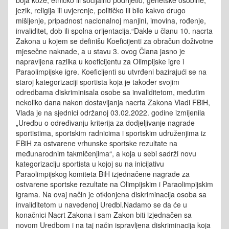
boja kože, etničko ili socijalno podrijetlo, genetske osobine,
jezik, religija ili uvjerenje, političko ili bilo kakvo drugo
mišljenje, pripadnost nacionalnoj manjini, imovina, rođenje,
invaliditet, dob ili spolna orijentacija.“Dakle u članu 10. nacrta
Zakona u kojem se definišu Koeficijenti za obračun doživotne
mjesečne naknade, a u stavu 3. ovog Člana jasno je
napravljena razlika u koeficijentu za Olimpijske igre i
Paraolimpijske igre. Koeficijenti su utvrđeni bazirajući se na
staroj kategorizaciji sportista koja je također svojim
odredbama diskriminisala osobe sa invaliditetom, međutim
nekoliko dana nakon dostavljanja nacrta Zakona Vladi FBiH,
Vlada je na sjednici održanoj 03.02.2022. godine izmijenila
„Uredbu o određivanju kriterija za dodjeljivanje nagrade
sportistima, sportskim radnicima i sportskim udruženjima iz
FBiH za ostvarene vrhunske sportske rezultate na
međunarodnim takmičenjima“, a koja u sebi sadrži novu
kategorizaciju sportista u kojoj su na inicijativu
Paraolimpijskog komiteta BiH izjednačene nagrade za
ostvarene sportske rezultate na Olimpijskim i Paraolimpijskim
igrama. Na ovaj način je otklonjena diskriminacija osoba sa
invaliditetom u navedenoj Uredbi.Nadamo se da će u
konačnici Nacrt Zakona i sam Zakon biti izjednačen sa
novom Uredbom i na taj način ispravljena diskriminacija koja