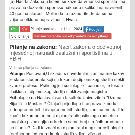
(a) Nacrta Zakona u kojem se kaže da vrhunski sportista ima
pravo na doživotnu sportsku naknadu ukoliko ima navršenih
40 godina starosti. Molim da to razmotrite, te da se na
vrijeme otklone nepravilnosti. Hvala.
Pitanje postavljeno: 11.11.2024
Podijeli
3
0
Vidi pitanje
Parlamentarac/ka nije odgovorio/la na ovo pitanje.
Nacrt zakona o doživotnoj
Pitanje na zakonu:
mjesečnoj naknadi zaslužnim sportistima u
FBiH
Vidi sva pitanja na zakonu
Pitanje:
Poštovani,U skladu s navedenim, zanima me kakav
je status studenata koji su tokom dodiplomskog studija stekli
zvanje profesor Psihologije i sociologije - bachelor, te tokom
II ciklusa - diplomskog studija stekli zvanje magistra
Psihologije na Nastavničkom fakultetu Univerziteta "Džemal
Bijedić" u Mostaru? Čitajući prijedloge i raspravu između
jednopredmetnih i dvopredmetnih studija, zanima me da li to
znači da kompetentnost diplomiranih psihologa (posebno
magistra psihologije) određuje samo broj stručnih predmeta
na studiju? Da li to znači da diplomirani magistar psihologije
(prethodno jednopredmetni studij) vrijedi više od