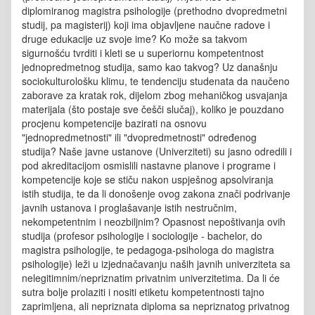
diplomiranog magistra psihologije (prethodno dvopredmetni
studij, pa magisterij) koji ima objavljene naučne radove i
druge edukacije uz svoje ime? Ko može sa takvom
sigurnošću tvrditi i kleti se u superiornu kompetentnost
jednopredmetnog studija, samo kao takvog? Uz današnju
sociokulturološku klimu, te tendenciju studenata da naučeno
zaborave za kratak rok, dijelom zbog mehaničkog usvajanja
materijala (što postaje sve češči slučaj), koliko je pouzdano
procjenu kompetencije bazirati na osnovu
"jednopredmetnosti" ili "dvopredmetnosti" određenog
studija? Naše javne ustanove (Univerziteti) su jasno odredili i
pod akreditacijom osmislili nastavne planove i programe i
kompetencije koje se stiču nakon uspješnog apsolviranja
istih studija, te da li donošenje ovog zakona znači podrivanje
javnih ustanova i proglašavanje istih nestručnim,
nekompetentnim i neozbiljnim? Opasnost nepoštivanja ovih
studija (profesor psihologije i sociologije - bachelor, do
magistra psihologije, te pedagoga-psihologa do magistra
psihologije) leži u izjednačavanju naših javnih univerziteta sa
nelegitimnim/nepriznatim privatnim univerzitetima. Da li će
sutra bolje prolaziti i nositi etiketu kompetentnosti tajno
zaprimljena, ali nepriznata diploma sa nepriznatog privatnog