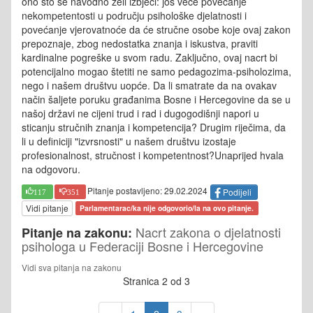
ono što se navodno želi izbjeći: još veće povećanje
nekompetentosti u području psihološke djelatnosti i
povećanje vjerovatnoće da će stručne osobe koje ovaj zakon
prepoznaje, zbog nedostatka znanja i iskustva, praviti
kardinalne pogreške u svom radu. Zaključno, ovaj nacrt bi
potencijalno mogao štetiti ne samo pedagozima-psiholozima,
nego i našem društvu uopće. Da li smatrate da na ovakav
način šaljete poruku građanima Bosne i Hercegovine da se u
našoj državi ne cijeni trud i rad i dugogodišnji napori u
sticanju stručnih znanja i kompetencija? Drugim riječima, da
li u definiciji "izvrsnosti" u našem društvu izostaje
profesionalnost, stručnost i kompetentnost?Unaprijed hvala
na odgovoru.
Pitanje postavljeno: 29.02.2024
Podijeli
117
351
Vidi pitanje
Parlamentarac/ka nije odgovorio/la na ovo pitanje.
Nacrt zakona o djelatnosti
Pitanje na zakonu:
psihologa u Federaciji Bosne i Hercegovine
Vidi sva pitanja na zakonu
Stranica 2 od 3