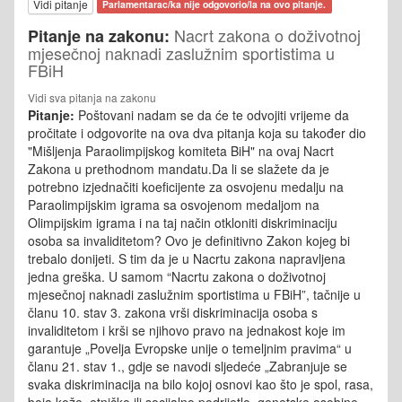
Vidi pitanje
Parlamentarac/ka nije odgovorio/la na ovo pitanje.
Nacrt zakona o doživotnoj
Pitanje na zakonu:
mjesečnoj naknadi zaslužnim sportistima u
FBiH
Vidi sva pitanja na zakonu
Pitanje:
Poštovani nadam se da će te odvojiti vrijeme da
pročitate i odgovorite na ova dva pitanja koja su također dio
"Mišljenja Paraolimpijskog komiteta BiH" na ovaj Nacrt
Zakona u prethodnom mandatu.Da li se slažete da je
potrebno izjednačiti koeficijente za osvojenu medalju na
Paraolimpijskim igrama sa osvojenom medaljom na
Olimpijskim igrama i na taj način otkloniti diskriminaciju
osoba sa invaliditetom? Ovo je definitivno Zakon kojeg bi
trebalo donijeti. S tim da je u Nacrtu zakona napravljena
jedna greška. U samom “Nacrtu zakona o doživotnoj
mjesečnoj naknadi zaslužnim sportistima u FBiH”, tačnije u
članu 10. stav 3. zakona vrši diskriminacija osoba s
invaliditetom i krši se njihovo pravo na jednakost koje im
garantuje „Povelja Evropske unije o temeljnim pravima“ u
članu 21. stav 1., gdje se navodi sljedeće „Zabranjuje se
svaka diskriminacija na bilo kojoj osnovi kao što je spol, rasa,