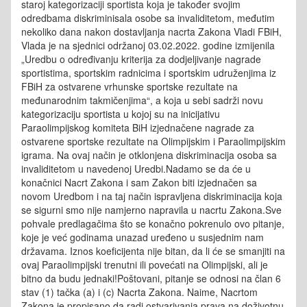
staroj kategorizaciji sportista koja je također svojim
odredbama diskriminisala osobe sa invaliditetom, međutim
nekoliko dana nakon dostavljanja nacrta Zakona Vladi FBiH,
Vlada je na sjednici održanoj 03.02.2022. godine izmijenila
„Uredbu o određivanju kriterija za dodjeljivanje nagrade
sportistima, sportskim radnicima i sportskim udruženjima iz
FBiH za ostvarene vrhunske sportske rezultate na
međunarodnim takmičenjima“, a koja u sebi sadrži novu
kategorizaciju sportista u kojoj su na inicijativu
Paraolimpijskog komiteta BiH izjednačene nagrade za
ostvarene sportske rezultate na Olimpijskim i Paraolimpijskim
igrama. Na ovaj način je otklonjena diskriminacija osoba sa
invaliditetom u navedenoj Uredbi.Nadamo se da će u
konačnici Nacrt Zakona i sam Zakon biti izjednačen sa
novom Uredbom i na taj način ispravljena diskriminacija koja
se sigurni smo nije namjerno napravila u nacrtu Zakona.Sve
pohvale predlagačima što se konačno pokrenulo ovo pitanje,
koje je već godinama unazad uređeno u susjednim nam
državama. Iznos koeficijenta nije bitan, da li će se smanjiti na
ovaj Paraolimpijski trenutni ili povećati na Olimpijski, ali je
bitno da budu jednaki!Poštovani, pitanje se odnosi na član 6
stav (1) tačka (a) i (c) Nacrta Zakona. Naime, Nacrtom
Zakona je propisano da radi ostvarivanja prava na doživotnu