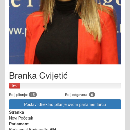
Branka Cvijetić
0%
Broj pitanja:
15
Broj odgovora:
0
Postavi direktno pitanje ovom parlamentarcu
Stranka
Novi Početak
Parlament
Parlament Federacije BiH