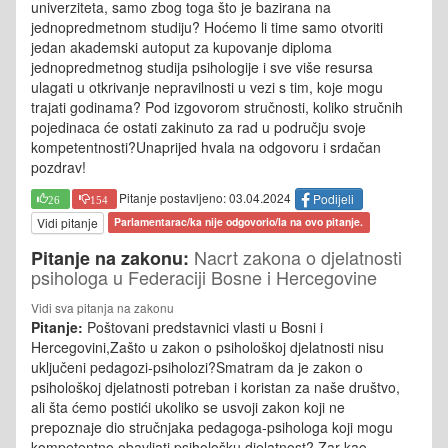
univerziteta, samo zbog toga što je bazirana na
jednopredmetnom studiju? Hoćemo li time samo otvoriti
jedan akademski autoput za kupovanje diploma
jednopredmetnog studija psihologije i sve više resursa
ulagati u otkrivanje nepravilnosti u vezi s tim, koje mogu
trajati godinama? Pod izgovorom stručnosti, koliko stručnih
pojedinaca će ostati zakinuto za rad u području svoje
kompetentnosti?Unaprijed hvala na odgovoru i srdačan
pozdrav!
Pitanje postavljeno: 03.04.2024
Podijeli
26
154
Vidi pitanje
Parlamentarac/ka nije odgovorio/la na ovo pitanje.
Nacrt zakona o djelatnosti
Pitanje na zakonu:
psihologa u Federaciji Bosne i Hercegovine
Vidi sva pitanja na zakonu
Pitanje:
Poštovani predstavnici vlasti u Bosni i
Hercegovini,Zašto u zakon o psihološkoj djelatnosti nisu
uključeni pedagozi-psiholozi?Smatram da je zakon o
psihološkoj djelatnosti potreban i koristan za naše društvo,
ali šta ćemo postići ukoliko se usvoji zakon koji ne
prepoznaje dio stručnjaka pedagoga-psihologa koji mogu
kompetentno obavljati psihološku djelatnost? Zar kao