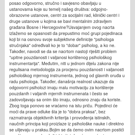
posao odgovorno, stručno i savjesno obavljaju u
ustanovama koje su temelj našeg društva: odgojno-
obrazovne ustanove, centri za socijalni rad, klinički centri i
druge ustanove u kojima se bavi mentalnim zdravljem
građana Bosne i Hercegovine?Usvajanjem ovog nacrta
izlažemo se opasnosti da prepustimo moć grupi pojedinaca
koji bi na osnovu svoje subjektivne definicije "psihologa
stručnjaka" određivali ko je to "dobar" psiholog, a ko ne.
Također, navodi se da se nacrtom nastoji riješiti problem
"upitne pouzdanosti i valjanosi korištenog psihološkog
instrumentarija". Međutim, niti u jednom dijelu zakona nije
regulisana metodologija za procjenu pouzdanosti i valjanosti
psihološkog mjernog instrumenta, jednog od glavnih oruđa u
radu psihologa. Također, današnja realnost ukazuje da
odgovorni psiholozi imaju malu motivaciju za korištenje
pouzdanih i valjanih mjernih instrumenata i često se
zadovoljavaju sa onim što imaju, odnosno znaju da koriste.
Zbog toga ponovo se vraćamo na istu priču. Pojedinci će
moći da prave odluke šta je to "dobra praksa", bez
razmatranja objektivnih kriterija i provođenja istinskih,
naučnih principa koji proizlaze iz psihološke nauke i direktno
se ulijevaju u praksu.Bojim se da ćemo ovim nacrtom postići