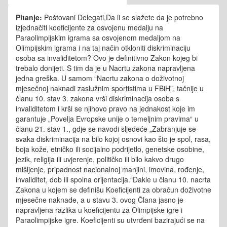
Pitanje:
Poštovani Delegati,Da li se slažete da je potrebno
izjednačiti koeficijente za osvojenu medalju na
Paraolimpijskim igrama sa osvojenom medaljom na
Olimpijskim igrama i na taj način otkloniti diskriminaciju
osoba sa invaliditetom? Ovo je definitivno Zakon kojeg bi
trebalo donijeti. S tim da je u Nacrtu zakona napravljena
jedna greška. U samom “Nacrtu zakona o doživotnoj
mjesečnoj naknadi zaslužnim sportistima u FBiH”, tačnije u
članu 10. stav 3. zakona vrši diskriminacija osoba s
invaliditetom i krši se njihovo pravo na jednakost koje im
garantuje „Povelja Evropske unije o temeljnim pravima“ u
članu 21. stav 1., gdje se navodi sljedeće „Zabranjuje se
svaka diskriminacija na bilo kojoj osnovi kao što je spol, rasa,
boja kože, etničko ili socijalno podrijetlo, genetske osobine,
jezik, religija ili uvjerenje, političko ili bilo kakvo drugo
mišljenje, pripadnost nacionalnoj manjini, imovina, rođenje,
invaliditet, dob ili spolna orijentacija.“Dakle u članu 10. nacrta
Zakona u kojem se definišu Koeficijenti za obračun doživotne
mjesečne naknade, a u stavu 3. ovog Člana jasno je
napravljena razlika u koeficijentu za Olimpijske igre i
Paraolimpijske igre. Koeficijenti su utvrđeni bazirajući se na