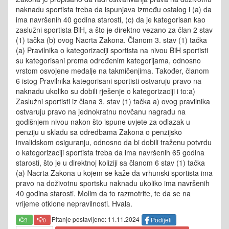
naknadu sportista treba da ispunjava između ostalog i (a) da
ima navršenih 40 godina starosti, (c) da je kategorisan kao
zaslužni sportista BiH, a što je direktno vezano za član 2 stav
(1) tačka (b) ovog Nacrta Zakona. Članom 3. stav (1) tačka
(a) Pravilnika o kategorizaciji sportista na nivou BiH sportisti
su kategorisani prema određenim kategorijama, odnosno
vrstom osvojene medalje na takmičenjima. Također, članom
6 istog Pravilnika kategorisani sportisti ostvaruju pravo na
naknadu ukoliko su dobili rješenje o kategorizaciji i to:a)
Zaslužni sportisti iz člana 3. stav (1) tačka a) ovog pravilnika
ostvaruju pravo na jednokratnu novčanu nagradu na
godišnjem nivou nakon što ispune uvjete za odlazak u
penziju u skladu sa odredbama Zakona o penzijsko
invalidskom osiguranju, odnosno da bi dobili traženu potvrdu
o kategorizaciji sportista treba da ima navršenih 65 godina
starosti, što je u direktnoj koliziji sa članom 6 stav (1) tačka
(a) Nacrta Zakona u kojem se kaže da vrhunski sportista ima
pravo na doživotnu sportsku naknadu ukoliko ima navršenih
40 godina starosti. Molim da to razmotrite, te da se na
vrijeme otklone nepravilnosti. Hvala.
Pitanje postavljeno: 11.11.2024
Podijeli
3
0