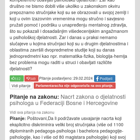
društvo ne bismo dobili više ukoliko u zakonskom okviru
prepoznamo stručnjake koji su se obrazovali u svojoj zemlji i
koji u ovim izazovnim vremenima mogu stručno i savjesno
pružati pomoć i podršku u unapređenju mentalnog zdravlja,
što su pokazali i dosadašnjim višedecenijskim angažmanom
u psihološkoj djelatnosti. Zar i danas u praksi nemamo
slučajeve u kojima stručnjaci koji su u drugim djelatnostima i
oblastima završili dvopredmetne studije koji su danas
jednopredmetni kao npr. matematika-fizika, biologija-hemija
bez problema mogu raditi u struci i obavljati različite
djelatnosti?
Pitanje postavljeno: 29.02.2024
Podijeli
112
349
Vidi pitanje
Parlamentarac/ka nije odgovorio/la na ovo pitanje.
Nacrt zakona o djelatnosti
Pitanje na zakonu:
psihologa u Federaciji Bosne i Hercegovine
Vidi sva pitanja na zakonu
Pitanje:
Poštovani,Da li podržavate usvajanje nacrta koji
eksplicitno diskriminira veliki broj stručnjaka (više od 1100
diplomiranih pedagoga-psihologa i bachelora pedagogije-
psihologije, kao i više od 80 magistara psihologije) koji svoj