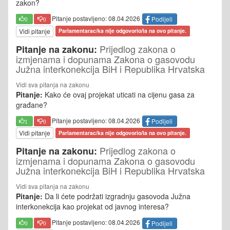
zakon?
Pitanje postavljeno: 08.04.2026
Podijeli
0
0
Vidi pitanje
Parlamentarac/ka nije odgovorio/la na ovo pitanje.
Prijedlog zakona o
Pitanje na zakonu:
izmjenama i dopunama Zakona o gasovodu
Južna interkonekcija BiH i Republika Hrvatska
Vidi sva pitanja na zakonu
Pitanje:
Kako će ovaj projekat uticati na cijenu gasa za
građane?
Pitanje postavljeno: 08.04.2026
Podijeli
1
0
Vidi pitanje
Parlamentarac/ka nije odgovorio/la na ovo pitanje.
Prijedlog zakona o
Pitanje na zakonu:
izmjenama i dopunama Zakona o gasovodu
Južna interkonekcija BiH i Republika Hrvatska
Vidi sva pitanja na zakonu
Pitanje:
Da li ćete podržati izgradnju gasovoda Južna
interkonekcija kao projekat od javnog interesa?
Pitanje postavljeno: 08.04.2026
Podijeli
0
0