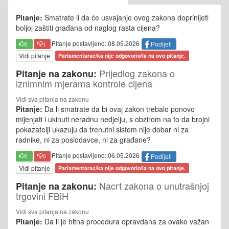
Pitanje:
Smatrate li da će usvajanje ovog zakona doprinijeti
boljoj zaštiti građana od naglog rasta cijena?
Pitanje postavljeno: 08.05.2026
Podijeli
0
1
Vidi pitanje
Parlamentarac/ka nije odgovorio/la na ovo pitanje.
Prijedlog zakona o
Pitanje na zakonu:
iznimnim mjerama kontrole cijena
Vidi sva pitanja na zakonu
Pitanje:
Da li smatrate da bi ovaj zakon trebalo ponovo
mijenjati i ukinuti neradnu nedjelju, s obzirom na to da brojni
pokazatelji ukazuju da trenutni sistem nije dobar ni za
radnike, ni za poslodavce, ni za građane?
Pitanje postavljeno: 06.05.2026
Podijeli
0
0
Vidi pitanje
Parlamentarac/ka nije odgovorio/la na ovo pitanje.
Nacrt zakona o unutrašnjoj
Pitanje na zakonu:
trgovini FBiH
Vidi sva pitanja na zakonu
Pitanje:
Da li je hitna procedura opravdana za ovako važan