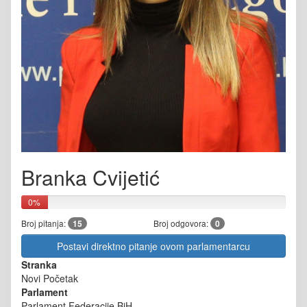
Branka Cvijetić
0%
Broj pitanja:
15
Broj odgovora:
0
Postavi direktno pitanje ovom parlamentarcu
Stranka
Novi Početak
Parlament
Parlament Federacije BiH