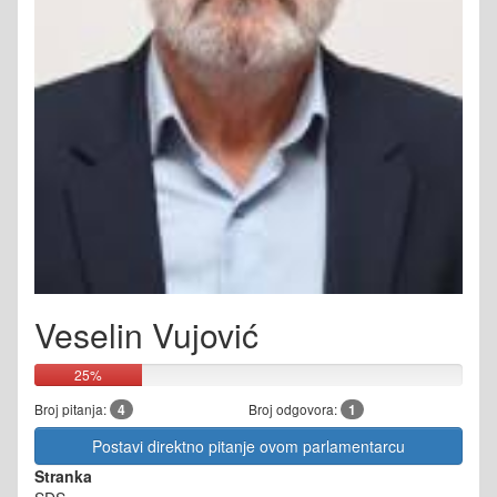
Veselin Vujović
25%
Broj pitanja:
4
Broj odgovora:
1
Postavi direktno pitanje ovom parlamentarcu
Stranka