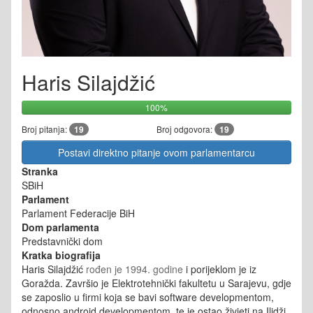
Haris Silajdžić
100%
Broj pitanja:
19
Broj odgovora:
19
Postavi direktno pitanje ovom parlamentarcu
Stranka
SBiH
Parlament
Parlament Federacije BiH
Dom parlamenta
Predstavnički dom
Kratka biografija
Haris Silajdžić
rođen je 1994. godine
i porijeklom je iz
Goražda.
Završio je Elektrotehnički fakultetu u Sarajevu, gdje
se zaposlio u firmi koja se bavi software developmentom,
odnosno android developmentom, te je ostao živjeti na Ilidži.