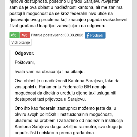
njihove dostupnosti, posebno u gradu Sarajevu?Svjestan
sam da je ova oblast u nadležnosti kantona, ali me zanima
postoji li mogućnost da se kroz federalni nivo utiče na
rješavanje ovog problema koji značajno pogađa svakodnevni
život građana.Unaprijed zahvaljujem na odgovoru.
Pitanje postavljeno: 30.03.2026
Podijeli
0
0
Vidi pitanje
Odgovor:
Poštovani,
hvala vam na obraćanju i na pitanju.
Ova oblast je u nadležnosti Kantona Sarajevo, tako da
zastupnici u Parlamentu Federacije BiH nemaju
mogućnost da direktno uređuju cijene taxi usluga niti
dostupnost taxi prijevoza u Sarajevu.
Ono što kao federalni zastupnici možemo jeste da, u
okviru svojih političkih i institucionalnih mogućnosti,
ukažemo na problem i zatražimo od nadležnih institucija
Kantona Sarajevo da ga ozbiljno razmotre, sve drugo je
populistički i neiskreno prema građanima.