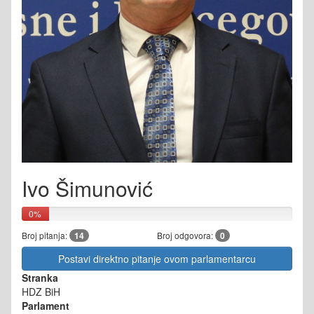
Ivo Šimunović
0%
Broj pitanja:
14
Broj odgovora:
0
Postavi direktno pitanje ovom parlamentarcu
Stranka
HDZ BiH
Parlament