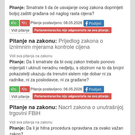
Pitanje:
Smatrate li da će usvajanje ovog zakona doprinijeti
boljoj zaštiti građana od naglog rasta cijena?
Pitanje postavljeno: 08.05.2026
Podijeli
0
1
Vidi pitanje
Parlamentarac/ka nije odgovorio/la na ovo pitanje.
Prijedlog zakona o
Pitanje na zakonu:
iznimnim mjerama kontrole cijena
Vidi sva pitanja na zakonu
Pitanje:
Da li smatrate da bi ovaj zakon trebalo ponovo
mijenjati i ukinuti neradnu nedjelju, s obzirom na to da brojni
pokazatelji ukazuju da trenutni sistem nije dobar ni za
radnike, ni za poslodavce, ni za građane?
Pitanje postavljeno: 06.05.2026
Podijeli
0
0
Vidi pitanje
Parlamentarac/ka nije odgovorio/la na ovo pitanje.
Nacrt zakona o unutrašnjoj
Pitanje na zakonu:
trgovini FBiH
Vidi sva pitanja na zakonu
Pitanje:
Da li je hitna procedura opravdana za ovako važan
zakon?