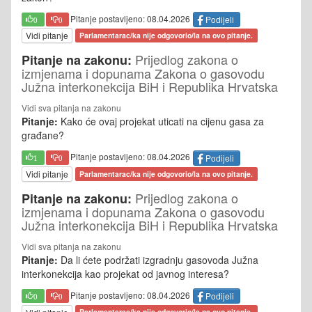
Pitanje postavljeno: 08.04.2026
Podijeli
0
0
Vidi pitanje
Parlamentarac/ka nije odgovorio/la na ovo pitanje.
Prijedlog zakona o
Pitanje na zakonu:
izmjenama i dopunama Zakona o gasovodu
Južna interkonekcija BiH i Republika Hrvatska
Vidi sva pitanja na zakonu
Pitanje:
Kako će ovaj projekat uticati na cijenu gasa za
građane?
Pitanje postavljeno: 08.04.2026
Podijeli
1
0
Vidi pitanje
Parlamentarac/ka nije odgovorio/la na ovo pitanje.
Prijedlog zakona o
Pitanje na zakonu:
izmjenama i dopunama Zakona o gasovodu
Južna interkonekcija BiH i Republika Hrvatska
Vidi sva pitanja na zakonu
Pitanje:
Da li ćete podržati izgradnju gasovoda Južna
interkonekcija kao projekat od javnog interesa?
Pitanje postavljeno: 08.04.2026
Podijeli
0
0
Parlamentarac/ka nije odgovorio/la na ovo pitanje.